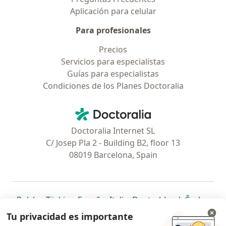
Aplicación para celular
Para profesionales
Precios
Servicios para especialistas
Guías para especialistas
Condiciones de los Planes Doctoralia
Contacto
Doctoralia - Página de inicio
Doctoralia Internet SL
C/ Josep Pla 2 - Building B2, floor 13
08019 Barcelona, Spain
se abre en una nueva pestaña
se abre en una nueva pestaña
se abre en una nueva pestaña
se abre en una nueva pes
se abre en 
se a
Polska
,
Türkiye
,
España
,
Italia
,
Deutschland
,
Česko
,
se abre en una nueva pestaña
se abre en una nueva pestaña
se abre en una nueva pestaña
se abre en una nueva p
se abre en 
se abr
Portugal
,
México
,
Chile
,
Brasil
,
Argentina
,
Perú
,
Tu privacidad es importante
se abre en una nueva pe
Colombia