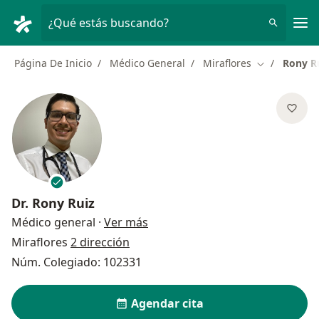
Men
¿Qué estás buscando?
Página De Inicio
Médico General
Miraflores
Rony R
Cambiar de 
Dr.
Rony Ruiz
sobre las especializaciones
Médico general
·
Ver más
Miraflores
2 dirección
Núm. Colegiado: 102331
Agendar cita