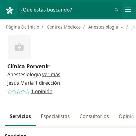
Men
¿Qué estás buscando?
Página De Inicio
Centros Médicos
Anestesiología
Je
Cambiar
Clínica Porvenir
Anestesiología
ver más
Jesús María
1 dirección
1 opinión
Servicios
Especialistas
Consultorios
Opinio
Servicios