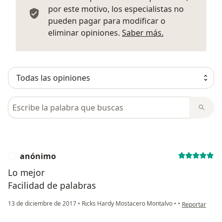
por este motivo, los especialistas no
pueden pagar para modificar o
Más informació
eliminar opiniones.
Saber más.
Busca en opiniones
anónimo
A
Lo mejor
Facilidad de palabras
en opinión del
13 de diciembre de 2017
•
Ricks Hardy Mostacero Montalvo
•
•
Reportar