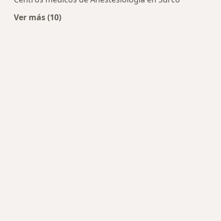
Ver más (10)
Más en esta categoría: Centros de Anestesiologí