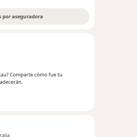
as por aseguradora
o Rau? Comparte cómo fue tu
radecerán.
ralia