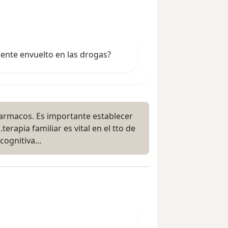
ente envuelto en las drogas?
armacos. Es importante establecer
terapia familiar es vital en el tto de
ocognitiva…