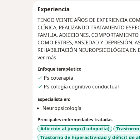
Experiencia
TENGO VEINTE AÑOS DE EXPERIENCIA COM
CLÍNICA, REALIZANDO TRATAMIENTO ESPEC
FAMILIA, ADICCIONES, COMPORTAMIENT
COMO ESTRES, ANSIEDAD Y DEPRESIÓN. A
REHABILITACIÓN NEUROPSICOLÓGICA EN D
Acerca de mí
ADOLESCENCIA, ADULTEZ Y TERCERA EDAD.
ver más
Enfoque terapéutico
Psicoterapia
Psicología cognitivo conductual
Especialista en:
Neuropsicología
Principales enfermedades tratadas
Adicción al juego (Ludopatía)
Trastorno
Trastorno de hiperactividad y déficit de 