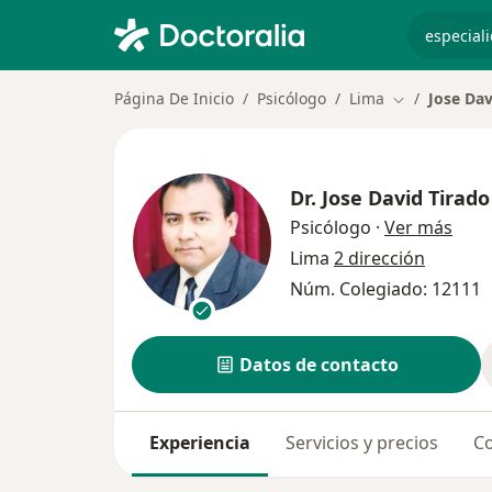
especiali
Página De Inicio
Psicólogo
Lima
Jose Dav
Cambiar de c
Dr.
Jose David Tirad
sobr
Psicólogo
·
Ver más
Lima
2 dirección
Núm. Colegiado: 12111
Datos de contacto
Experiencia
Servicios y precios
Co