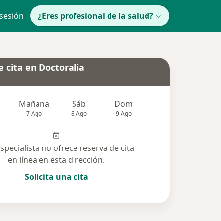
 sesión
¿Eres profesional de la salud?
 cita en Doctoralia
Mañana
Sáb
Dom
lunes
Mar
7 Ago
8 Ago
9 Ago
10 Ago
11 Ag
especialista no ofrece reserva de cita
en línea en esta dirección.
Solicita una cita
cionadas (2)