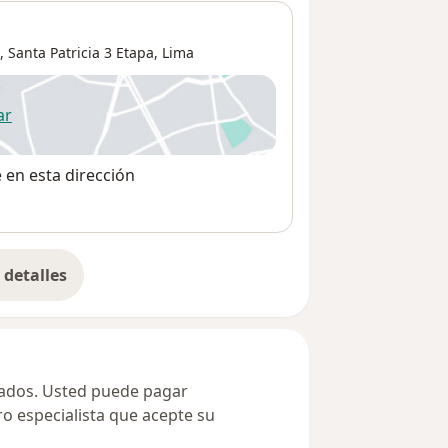
,
Santa Patricia 3 Etapa
,
Lima
ar
 abre en una nueva pestaña
e en esta dirección
detalles
bre la dirección
ivados. Usted puede pagar
ro especialista que acepte su