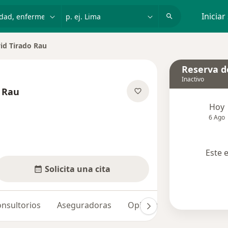
dad, enfermedad o nombre
p. ej. Lima
Iniciar
id Tirado Rau
iudad
Reserva de
Inactivo
o Rau
e las especializaciones
Hoy
6 Ago
Este 
Solicita una cita
nsultorios
Aseguradoras
Opiniones
Dudas solu