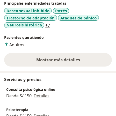
Principales enfermedades tratadas
Deseo sexual inhibido
Estrés
Trastorno de adaptación
Ataques de pánico
a11y_sr_more_diseases
Neurosis histérica
+7
Pacientes que atiendo
Adultos
Mostrar más detalles
sobre la experiencia
Servicios y precios
Consulta psicológica online
Desde S/ 150
Detalles
Psicoterapia
Desde S/ 150
Detalles