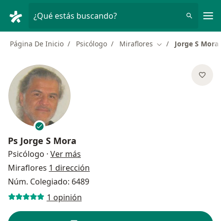
Men
¿Qué estás buscando?
Página De Inicio
Psicólogo
Miraflores
Jorge S Mora
Cambiar de ciudad
Ps
Jorge S Mora
sobre las especializaciones
Psicólogo
·
Ver más
Miraflores
1 dirección
Núm. Colegiado: 6489
1 opinión