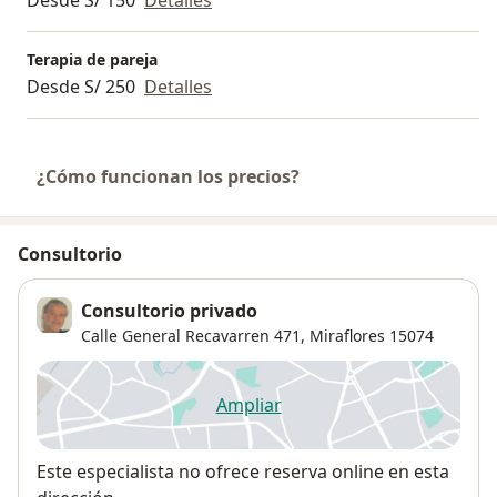
Terapia de pareja
Desde S/ 250
Detalles
¿Cómo funcionan los precios?
Consultorio
Consultorio privado
Calle General Recavarren 471,
Miraflores
15074
Ampliar
se abre en una nueva pestañ
Disponibilidad
Este especialista no ofrece reserva online en esta