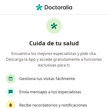
Men
Gastritis • San Borja, Lima
Filtros
• 1
Seguro
Mapa
Especialistas en Gastritis en San Borja
Cuida de tu salud
Encuentra los mejores especialistas y pide cita.
¿Qué especialidad estás buscando?
Descarga la App y accede gratuitamente a funciones
Gastroenterólogo
Internista
Anestesiólo
exclusivas para ti:
Gestiona tus visitas fácilmente
Envía mensajes a tus especialistas
Recibe recordatorios y notificaciones