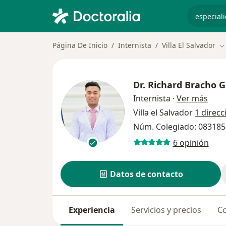
especiali
Página De Inicio
Internista
Villa El Salvador
C
Dr.
Richard Bracho G
sobr
Internista
·
Ver más
Villa el Salvador
1 direcc
Núm. Colegiado: 083185
6 opinión
Datos de contacto
Experiencia
Servicios y precios
Co