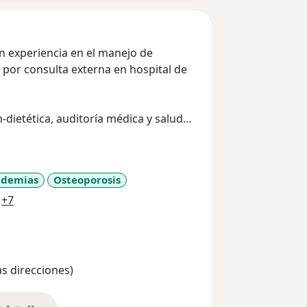
n experiencia en el manejo de
 por consulta externa en hospital de
dietética, auditoría médica y salud
pidemias
Osteoporosis
a11y_sr_more_diseases
+7
as direcciones)