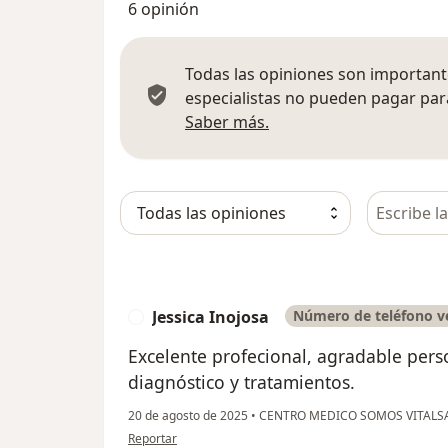
6 opinión
Todas las opiniones son importante
especialistas no pueden pagar para
Más información sobre
Saber más.
Busca en 
Jessica Inojosa
Número de teléfono ve
J
Excelente profecional, agradable per
diagnóstico y tratamientos.
20 de agosto de 2025
•
CENTRO MEDICO SOMOS VITAL
en opinión del usuario Jessica Inojosa
Reportar