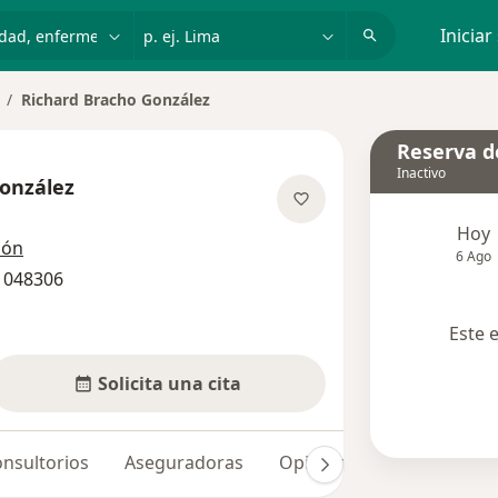
dad, enfermedad o nombre
p. ej. Lima
Iniciar
Richard Bracho González
ambiar de ciudad
Reserva de
Inactivo
onzález
e las especializaciones
Hoy
ión
6 Ago
 048306
Este 
Solicita una cita
nsultorios
Aseguradoras
Opiniones (6)
Dudas so