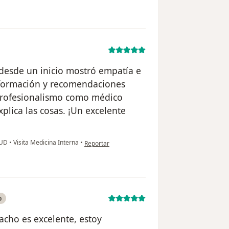
desde un inicio mostró empatía e
nformación y recomendaciones
profesionalismo como médico
plica las cosas. ¡Un excelente
en opinión del usuario Ruth V. D.
LUD
•
Visita Medicina Interna
•
Reportar
o
acho es excelente, estoy