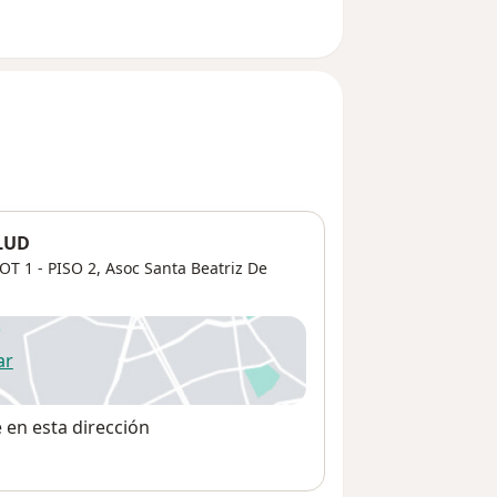
LUD
T 1 - PISO 2,
Asoc Santa Beatriz De
ar
 abre en una nueva pestaña
e en esta dirección