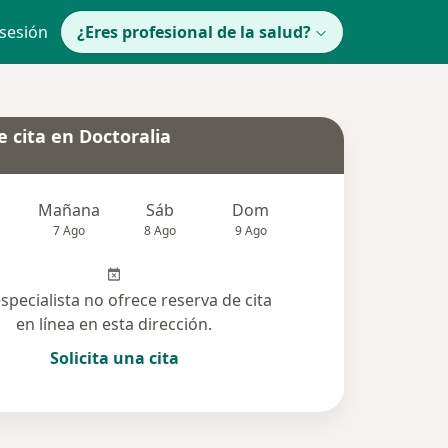
 sesión
¿Eres profesional de la salud?
 cita en Doctoralia
Mañana
Sáb
Dom
lunes
Mar
7 Ago
8 Ago
9 Ago
10 Ago
11 Ag
especialista no ofrece reserva de cita
en línea en esta dirección.
Solicita una cita
lucionadas (4)