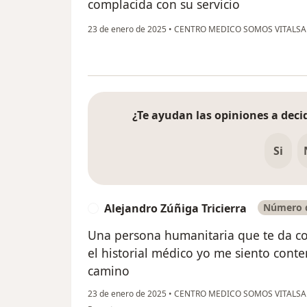
complacida con su servicio
23 de enero de 2025
•
CENTRO MEDICO SOMOS VITALS
¿Te ayudan las opiniones a decid
Si
Alejandro Zúñiga Tricierra
Número d
A
Una persona humanitaria que te da co
el historial médico yo me siento cont
camino
23 de enero de 2025
•
CENTRO MEDICO SOMOS VITALS
en opinión del usuario Alejandro Zúñiga Tricierra