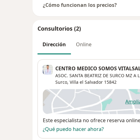
¿Cómo funcionan los precios?
Consultorios (2)
Dirección
Online
CENTRO MEDICO SOMOS VITALSA
ASOC. SANTA BEATRIZ DE SURCO MZ A LO
Surco
,
Villa el Salvador
15842
Ampli
se
Disponibilidad
Este especialista no ofrece reserva onlin
¿Qué puedo hacer ahora?