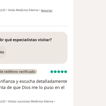
en opinión del usuario Jessica I
ALUD
•
Visita Medicina Interna
•
Reportar
ir qué especialistas visitar?
No
e teléfono verificado
nfianza y escucha detalladamente
enta de que Dios me lo puso en el
ALUD
•
Visitas sucesivas Medicina Interna
•