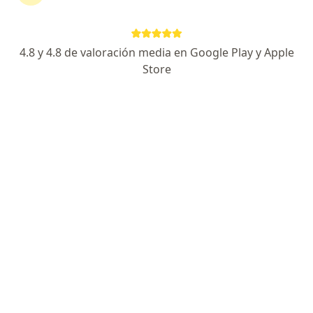
Experto en Endoscopia y Salud Digestiva
Graduado en Cuba y UNMSM. Más de 10 años
4.8 y 4.8 de valoración media en Google Play y Apple
Pacientes destacan mi trato y dedicación
Store
Dirección 1
Dirección 2
Online
Jirón Daniel Hernandez 639, Pueblo Libre
•
Mapa
GASTROLIOV Consultorio Especializado Preventivo Gastroenterologico
Visita Gastroenterología
S/ 100
Este especialista no ofrece reserva de cita en línea en esta dirección.
Solicita una cita