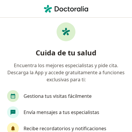
Men
Gastroenterólogo • Urb Santa Beatriz, Lima, Lima
Filtros
Seguro
Mapa
Gastroenterólogos en Urb Santa Beatriz,
Cuida de tu salud
Lima
Encuentra los mejores especialistas y pide cita.
Descarga la App y accede gratuitamente a funciones
exclusivas para ti:
Gestiona tus visitas fácilmente
Envía mensajes a tus especialistas
Dr. Ruslan Golovliov Balbin
·
Ver más
Gastroenterólogo, Médico general
Recibe recordatorios y notificaciones
794 opinión