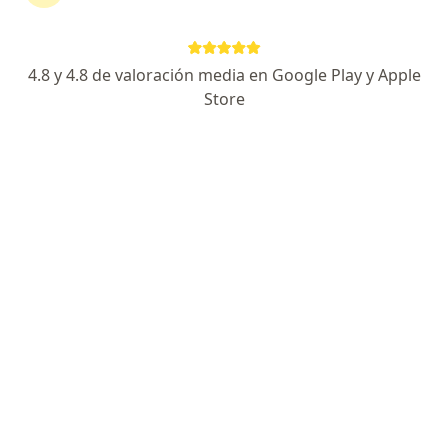
Experto en Endoscopia y Salud Digestiva
Graduado en Cuba y UNMSM. Más de 10 años
4.8 y 4.8 de valoración media en Google Play y Apple
Pacientes destacan mi trato y dedicación
Store
Dirección 1
Dirección 2
Online
Jirón Daniel Hernandez 639, Pueblo Libre
•
Mapa
GASTROLIOV Consultorio Especializado Preventivo Gastroenterologico
Visita Gastroenterología
S/ 100
Este especialista no ofrece reserva de cita en línea en esta dirección.
Solicita una cita