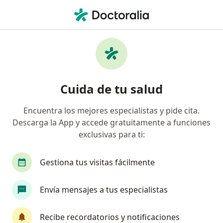
Men
Gastroenterólogo • Urb Lima Industrial, Lima, Lima
Filtros
Seguro
Mapa
Gastroenterólogos en Urb Lima Industrial,
Cuida de tu salud
Lima
Encuentra los mejores especialistas y pide cita.
Descarga la App y accede gratuitamente a funciones
exclusivas para ti:
Gestiona tus visitas fácilmente
Envía mensajes a tus especialistas
Dr. Ruslan Golovliov Balbin
·
Ver más
Gastroenterólogo, Médico general
Recibe recordatorios y notificaciones
794 opinión