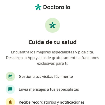
Men
Gastroenterólogo • Urb Santo Tomas, Lima, Lima
Filtros
Seguro
Mapa
Gastroenterólogos en Urb Santo Tomas,
Cuida de tu salud
Lima
Encuentra los mejores especialistas y pide cita.
Descarga la App y accede gratuitamente a funciones
exclusivas para ti:
Gestiona tus visitas fácilmente
Envía mensajes a tus especialistas
Dr. Oscar Ramirez Talavera
Gastroenterólogo
Recibe recordatorios y notificaciones
8 opinión