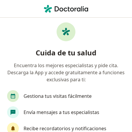
Men
Gastroenterólogo • Fund Oyague, Lima, Lima
Filtros
Seguro
Mapa
Gastroenterólogos en Fund Oyague, Lima
Cuida de tu salud
Encuentra los mejores especialistas y pide cita.
Descarga la App y accede gratuitamente a funciones
exclusivas para ti:
Gestiona tus visitas fácilmente
Dr. Víctor Felipe Parra Pérez
Envía mensajes a tus especialistas
·
Ver más
Gastroenterólogo
35 opinión
Recibe recordatorios y notificaciones