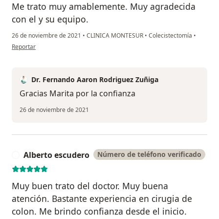
Me trato muy amablemente. Muy agradecida
con el y su equipo.
26 de noviembre de 2021
•
CLINICA MONTESUR
•
Colecistectomía
•
en opinión del usuario Cuenta eliminada
Reportar
Dr. Fernando Aaron Rodriguez Zuñiga
Gracias Marita por la confianza
26 de noviembre de 2021
Alberto escudero
Número de teléfono verificado
A
Muy buen trato del doctor. Muy buena
atención. Bastante experiencia en cirugia de
colon. Me brindo confianza desde el inicio.