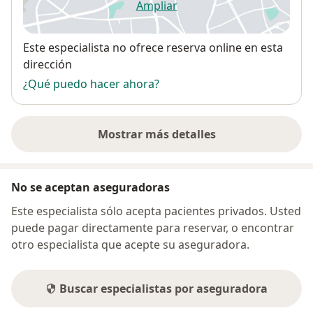
Ampliar
se abre en una nueva pestañ
Disponibilidad
Este especialista no ofrece reserva online en esta
dirección
¿Qué puedo hacer ahora?
Mostrar más detalles
sobre la dirección
No se aceptan aseguradoras
Este especialista sólo acepta pacientes privados. Usted
puede pagar directamente para reservar, o encontrar
otro especialista que acepte su aseguradora.
Buscar especialistas por aseguradora