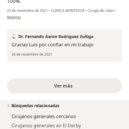
100%.
23 de noviembre de 2021
•
CLINICA MONTESUR
•
Cirugía de colon
•
en opinión del usuario Luis Flores
Reportar
Dr. Fernando Aaron Rodriguez Zuñiga
Gracias Luis por confiar en mi trabajo
26 de noviembre de 2021
Ver más
opiniones anteriores
Búsquedas relacionadas
Cirujanos generales cercanos
Cirujanos generales en El Derby