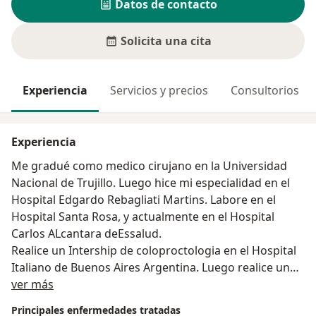
Datos de contacto
Solicita una cita
Experiencia
Servicios y precios
Consultorios
Experiencia
Me gradué como medico cirujano en la Universidad
Nacional de Trujillo. Luego hice mi especialidad en el
Hospital Edgardo Rebagliati Martins. Labore en el
Hospital Santa Rosa, y actualmente en el Hospital
Carlos ALcantara deEssalud.
Realice un Intership de coloproctologia en el Hospital
Italiano de Buenos Aires Argentina. Luego realice una
Acerca de mí
especialidad de cirugia mínimamente invasiva
ver más
Laparoscopica de avanzada en el IRCAD Barretos en
Principales enfermedades tratadas