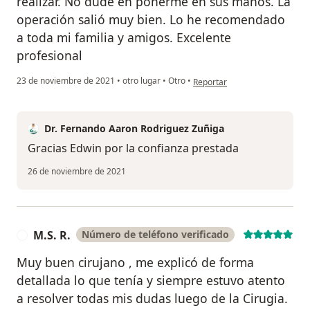
realizar. No dude en ponerme en sus manos. La
operación salió muy bien. Lo he recomendado
a toda mi familia y amigos. Excelente
profesional
en opinión del usuario Edwin 
23 de noviembre de 2021
•
otro lugar
•
Otro
•
Reportar
Dr. Fernando Aaron Rodriguez Zuñiga
Gracias Edwin por la confianza prestada
26 de noviembre de 2021
M.S. R.
Número de teléfono verificado
M
Muy buen cirujano , me explicó de forma
detallada lo que tenía y siempre estuvo atento
a resolver todas mis dudas luego de la Cirugia.