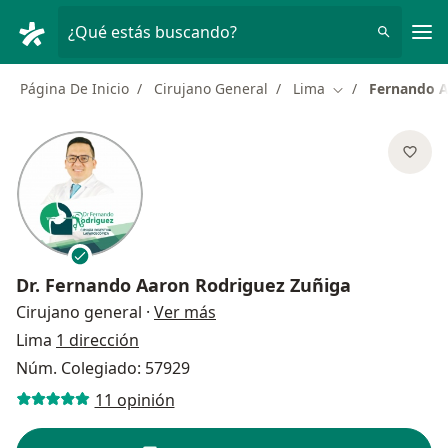
Men
¿Qué estás buscando?
Página De Inicio
Cirujano General
Lima
Fernando A
Cambiar de ciud
Dr.
Fernando Aaron Rodriguez Zuñiga
sobre las especializaciones
Cirujano general
·
Ver más
Lima
1 dirección
Núm. Colegiado: 57929
11 opinión