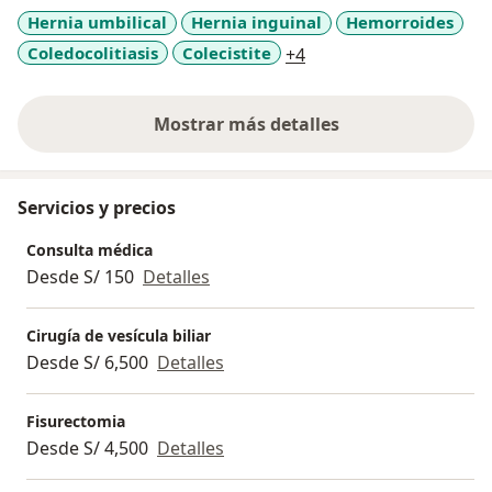
Brasil.
Hernia umbilical
Hernia inguinal
Hemorroides
Luego realice una Maestria en Administracion MBA en
a11y_sr_more_disease
Coledocolitiasis
Colecistite
+4
ESAN Peru.
Sigo capacitando para poder brindar una atención
especializada a mis pacientes.
Mostrar más detalles
sobre la experiencia
Servicios y precios
Consulta médica
Desde S/ 150
Detalles
Cirugía de vesícula biliar
Desde S/ 6,500
Detalles
Fisurectomia
Desde S/ 4,500
Detalles