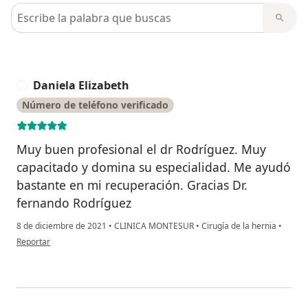
Busca en opiniones
Daniela Elizabeth
D
Número de teléfono verificado
Muy buen profesional el dr Rodríguez. Muy
capacitado y domina su especialidad. Me ayudó
bastante en mi recuperación. Gracias Dr.
fernando Rodríguez
8 de diciembre de 2021
•
CLINICA MONTESUR
•
Cirugía de la hernia
•
en opinión del usuario Daniela Elizabeth
Reportar