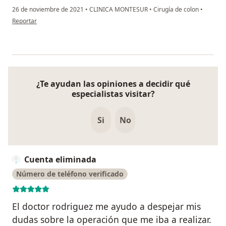
26 de noviembre de 2021
•
CLINICA MONTESUR
•
Cirugía de colon
•
en opinión del usuario Emma Antonio
Reportar
¿Te ayudan las opiniones a decidir qué
especialistas visitar?
Si
No
Cuenta eliminada
Número de teléfono verificado
El doctor rodriguez me ayudo a despejar mis
dudas sobre la operación que me iba a realizar.