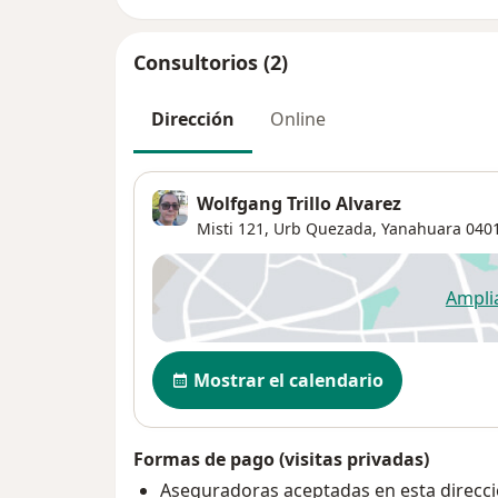
Consultorios (2)
Dirección
Online
Wolfgang Trillo Alvarez
Misti 121,
Urb Quezada
,
Yanahuara
040
Ampli
se
Disponibilidad
Mostrar el calendario
Formas de pago (visitas privadas)
Aseguradoras aceptadas en esta direcc