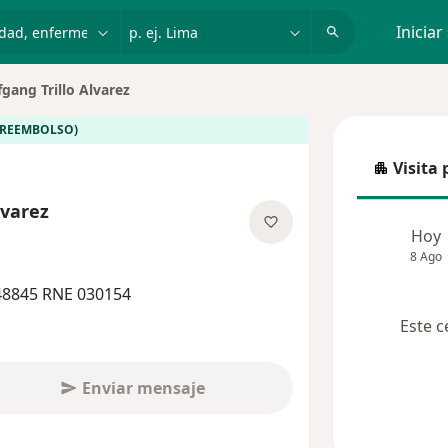
dad, enfermedad o nombre
p. ej. Lima
Iniciar
gang Trillo Alvarez
(REEMBOLSO)
Visita 
Visita p
lvarez
Hoy
re las especializaciones
8 Ago
48845 RNE 030154
Este c
Enviar mensaje