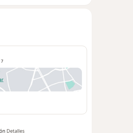
17
ar
 abre en una nueva pestaña
ión
Detalles