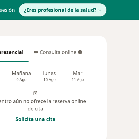
 sesión
¿Eres profesional de la salud?
presencial
Consulta online
resencial
Consulta online
Mañana
lunes
Mar
Mié
Jue
9 Ago
10 Ago
11 Ago
12 Ago
13 Ag
entro aún no ofrece la reserva online
de cita
Solicita una cita