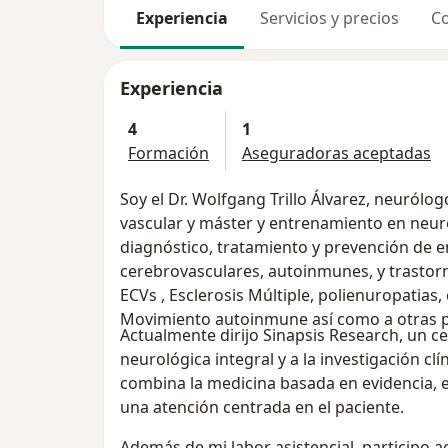
Experiencia
Servicios y precios
Co
Experiencia
4
1
Formación
Aseguradoras aceptadas
Soy el Dr. Wolfgang Trillo Álvarez, neurólo
vascular y máster y entrenamiento en neur
diagnóstico, tratamiento y prevención de
cerebrovasculares, autoinmunes, y trastornos n
ECVs , Esclerosis Múltiple, polienuropatias,
Movimiento autoinmune así como a otras p
Actualmente dirijo Sinapsis Research, un ce
neurológica integral y a la investigación clí
combina la medicina basada en evidencia, e
una atención centrada en el paciente.
Además de mi labor asistencial, participo 