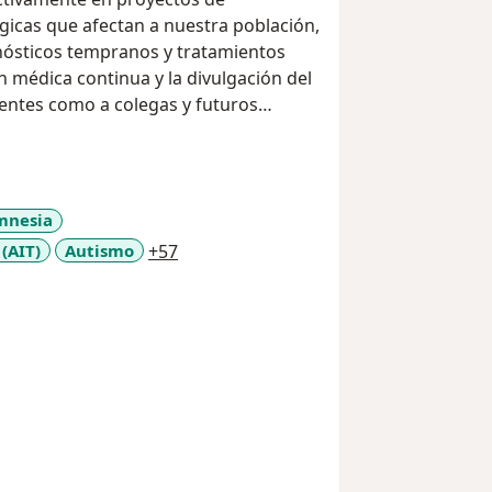
icas que afectan a nuestra población,
gnósticos tempranos y tratamientos
n médica continua y la divulgación del
entes como a colegas y futuros
mnesia
a11y_sr_more_diseases
(AIT)
Autismo
+57