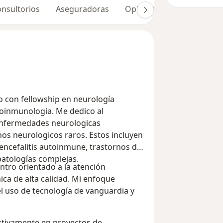
nsultorios
Aseguradoras
Opiniones (11)
go con fellowship en neurología
oinmunologia. Me dedico al
 enfermedades neurologicas
eurologicos raros. Estos incluyen
 encefalitis autoinmune, trastornos del
atologías complejas.
ntro orientado a la atención
nica de alta calidad. Mi enfoque
l uso de tecnología de vanguardia y
activamente en proyectos de