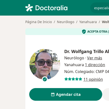
especiali
Página De Inicio
Neurólogo
Yanahuara
Wolf
ACEPTA OTRA 
Dr.
Wolfgang Trillo A
sob
Neurólogo
·
Ver más
Yanahuara
1 dirección
Núm. Colegiado: CMP 0
11 opinión
Agendar cita