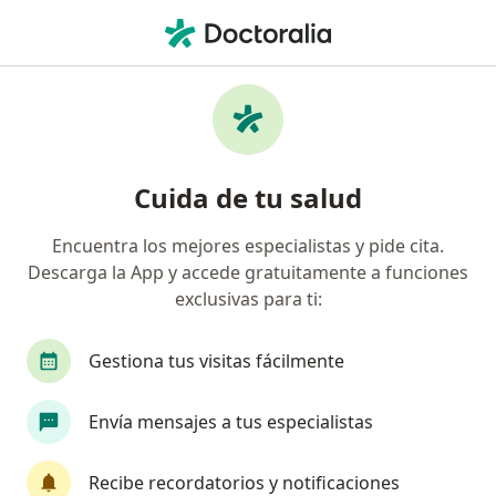
Men
Vértigo • Yanahuara, Arequipa
Filtros
• 1
Seguro
Mapa
Especialistas en Vértigo en Yanahuara
Cuida de tu salud
Encuentra los mejores especialistas y pide cita.
¿Qué especialidad estás buscando?
Descarga la App y accede gratuitamente a funciones
Neurólogo
Otorrino
exclusivas para ti:
Gestiona tus visitas fácilmente
Envía mensajes a tus especialistas
Recibe recordatorios y notificaciones