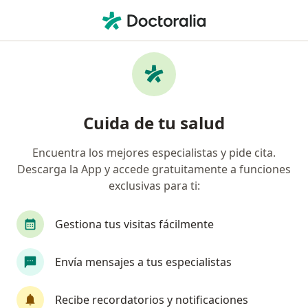
Men
Anorexia Nerviosa • Lince, Lima
Filtros
• 1
Mapa
Especialistas en Anorexia nerviosa en Lince
Cuida de tu salud
Encuentra los mejores especialistas y pide cita.
¿Qué especialidad estás buscando?
Descarga la App y accede gratuitamente a funciones
Psicólogo
Psiquiatra
Endocrinólogo
exclusivas para ti:
Gestiona tus visitas fácilmente
Envía mensajes a tus especialistas
Recibe recordatorios y notificaciones