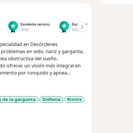
pecialidad en Desórdenes
nea obstructiva del sueño.
do ofrecer un visión más integral en
tamiento por ronquido y apnea
sueño como polisomnografía y
asta tratamiento quirúrgico
 de la garganta
Disfonía
Rinitis
investigación a fondo con la mejor