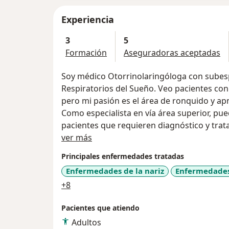
Experiencia
3
5
Formación
Aseguradoras aceptadas
Soy médico Otorrinolaringóloga con subes
Respiratorios del Sueño. Veo pacientes con problemas en oido, nariz y garganta,
pero mi pasión es el área de ronquido y ap
Como especialista en vía área superior, pue
pacientes que requieren diagnóstico y tra
Acerca de mí
obstructiva del sueño; desde estudios de 
ver más
poligrafia cardiorespiratoria, CPAP/APAP h
Principales enfermedades tratadas
individualizado.
Enfermedades de la nariz
Enfermedades
Cada paciente es diferente y requiere una 
a11y_sr_more_diseases
+8
tecnología posible.
Pacientes que atiendo
Adultos