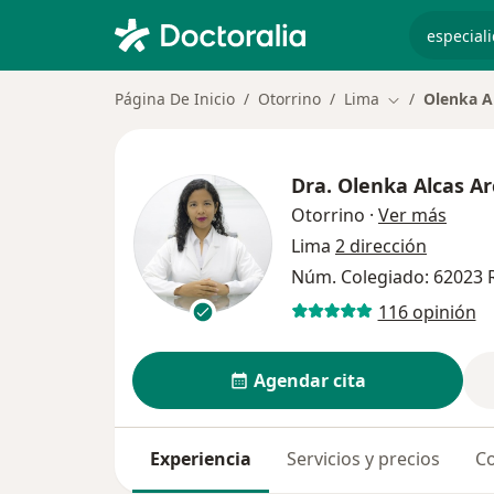
especiali
Página De Inicio
Otorrino
Lima
Olenka A
Cambiar de ci
Dra.
Olenka Alcas Ar
sobre
Otorrino
·
Ver más
Lima
2 dirección
Núm. Colegiado: 62023 
116 opinión
Agendar cita
Experiencia
Servicios y precios
Co