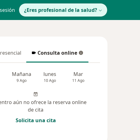
 sesión
¿Eres profesional de la salud?
presencial
Consulta online
resencial
Consulta online
Mañana
lunes
Mar
Mié
Jue
9 Ago
10 Ago
11 Ago
12 Ago
13 Ag
entro aún no ofrece la reserva online
de cita
Solicita una cita
 solucionadas (184)