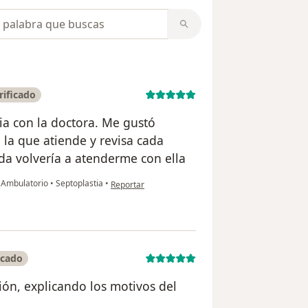
opiniones
rificado
tia con la doctora. Me gustó
n la que atiende y revisa cada
uda volvería a atenderme con ella
en opinión del usuario Saskia Gómez
a Ambulatorio
•
Septoplastia
•
Reportar
icado
ón, explicando los motivos del