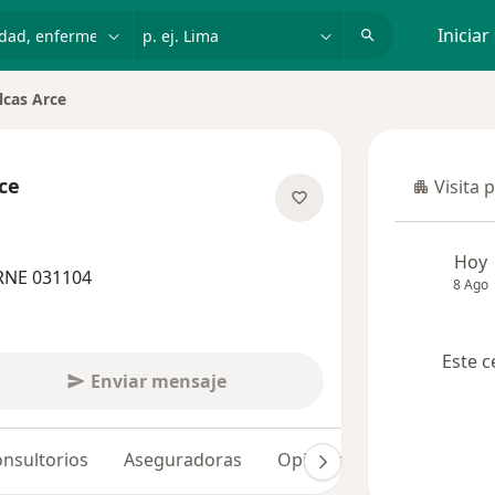
dad, enfermedad o nombre
p. ej. Lima
Iniciar
lcas Arce
udad
ce
Visita 
Visita p
 las especializaciones
Hoy
RNE 031104
8 Ago
Este c
Enviar mensaje
nsultorios
Aseguradoras
Opiniones (116)
Dudas