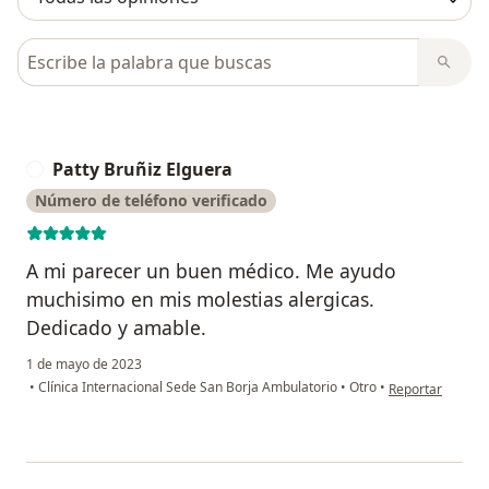
Busca en opiniones
Patty Bruñiz Elguera
P
Número de teléfono verificado
A mi parecer un buen médico. Me ayudo
muchisimo en mis molestias alergicas.
Dedicado y amable.
1 de mayo de 2023
en opinión del u
•
Clínica Internacional Sede San Borja Ambulatorio
•
Otro
•
Reportar