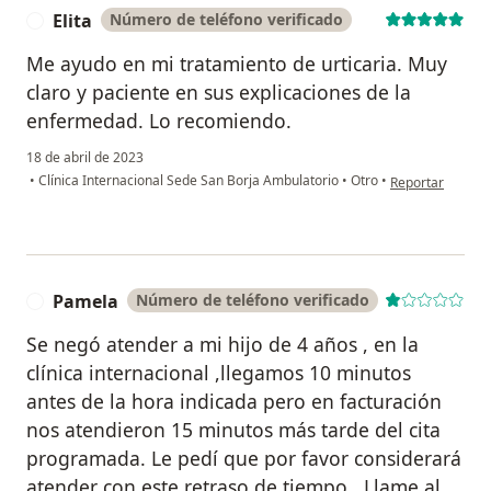
Elita
Número de teléfono verificado
E
Me ayudo en mi tratamiento de urticaria. Muy
claro y paciente en sus explicaciones de la
enfermedad. Lo recomiendo.
18 de abril de 2023
en opinión del us
•
Clínica Internacional Sede San Borja Ambulatorio
•
Otro
•
Reportar
Pamela
Número de teléfono verificado
P
Se negó atender a mi hijo de 4 años , en la
clínica internacional ,llegamos 10 minutos
antes de la hora indicada pero en facturación
nos atendieron 15 minutos más tarde del cita
programada. Le pedí que por favor considerará
atender con este retraso de tiempo . Llame al