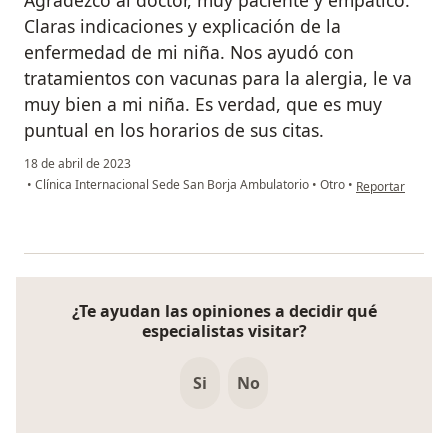
Agradezco al doctor, muy paciente y empático.
Claras indicaciones y explicación de la
enfermedad de mi niña. Nos ayudó con
tratamientos con vacunas para la alergia, le va
muy bien a mi niña. Es verdad, que es muy
puntual en los horarios de sus citas.
18 de abril de 2023
en opinión del u
•
Clínica Internacional Sede San Borja Ambulatorio
•
Otro
•
Reportar
¿Te ayudan las opiniones a decidir qué
especialistas visitar?
Si
No