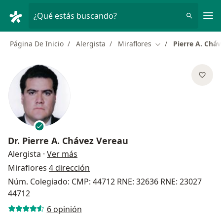
Men
¿Qué estás buscando?
Página De Inicio
Alergista
Miraflores
Pierre A. Chá
Cambiar de ciudad
Dr.
Pierre A. Chávez Vereau
sobre las especializaciones
Alergista
·
Ver más
Miraflores
4 dirección
Núm. Colegiado: CMP: 44712 RNE: 32636 RNE: 23027
44712
6 opinión