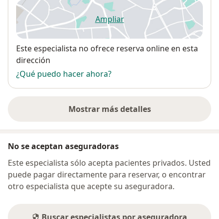
Ampliar
se abre en una nueva pestañ
Disponibilidad
Este especialista no ofrece reserva online en esta
dirección
¿Qué puedo hacer ahora?
Mostrar más detalles
sobre la dirección
No se aceptan aseguradoras
Este especialista sólo acepta pacientes privados. Usted
puede pagar directamente para reservar, o encontrar
otro especialista que acepte su aseguradora.
Buscar especialistas por aseguradora