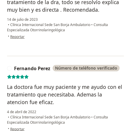
tratamiento de la dra, todo se resolvío explica
muy bien y es directa . Recomendada.
14 de julio de 2023
•
Clínica Internacional Sede San Borja Ambulatorio
•
Consulta
Especializada Otorrinolaringológica
en opinión del usuario Nicole
•
Reportar
Fernando Perez
Número de teléfono verificado
F
La doctora fue muy paciente y me ayudo con el
tratamiento que necesitaba. Ademas la
atencion fue eficaz.
4 de abril de 2022
•
Clínica Internacional Sede San Borja Ambulatorio
•
Consulta
Especializada Otorrinolaringológica
en opinión del usuario Fernando Perez
•
Reportar