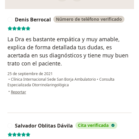
Denis Berrocal
Número de teléfono verificado
D
La Dra es bastante empática y muy amable,
explica de forma detallada tus dudas, es
acertada en sus diagnósticos y tiene muy buen
trato con el paciente.
25 de septiembre de 2021
•
Clínica Internacional Sede San Borja Ambulatorio
•
Consulta
Especializada Otorrinolaringológica
en opinión del usuario Denis Berrocal
•
Reportar
Salvador Oblitas Dávila
Cita verificada
S