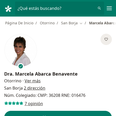
Men
¿Qué estás buscando?
Página De Inicio
Otorrino
San Borja
Marcela Abarc
Cambiar de ciudad
Dra.
Marcela Abarca Benavente
sobre las especializaciones
Otorrino
·
Ver más
San Borja
2 dirección
Núm. Colegiado: CMP: 36208 RNE: 016476
7 opinión