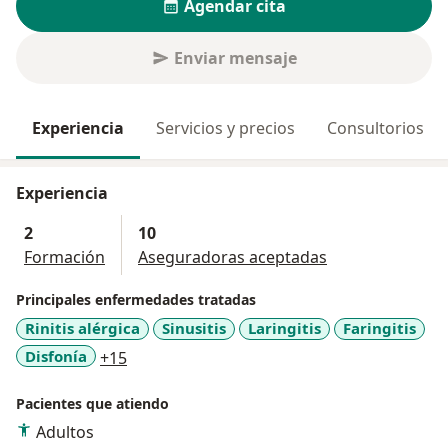
Agendar cita
Enviar mensaje
Experiencia
Servicios y precios
Consultorios
Experiencia
2
10
Formación
Aseguradoras aceptadas
Principales enfermedades tratadas
Rinitis alérgica
Sinusitis
Laringitis
Faringitis
a11y_sr_more_diseases
Disfonía
+15
Pacientes que atiendo
Adultos