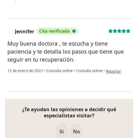
Jennifer
Cita verificada
J
Muy buena doctora , te escucha y tiene
paciencia y te detalla los pasos que tiene que
seguir en tu recuperación.
en opinión del usua
12 de enero de 2022
•
Consulta online
•
Consulta online
•
Reportar
¿Te ayudan las opiniones a decidir qué
especialistas visitar?
Si
No