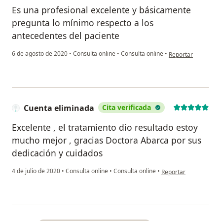
Es una profesional excelente y básicamente
pregunta lo mínimo respecto a los
antecedentes del paciente
en opinión del usua
6 de agosto de 2020
•
Consulta online
•
Consulta online
•
Reportar
Cuenta eliminada
Cita verificada
Excelente , el tratamiento dio resultado estoy
mucho mejor , gracias Doctora Abarca por sus
dedicación y cuidados
en opinión del usuari
4 de julio de 2020
•
Consulta online
•
Consulta online
•
Reportar