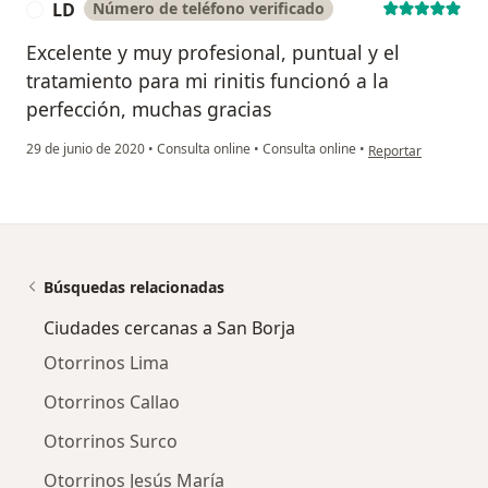
LD
Número de teléfono verificado
L
Excelente y muy profesional, puntual y el
tratamiento para mi rinitis funcionó a la
perfección, muchas gracias
en opinión del usua
29 de junio de 2020
•
Consulta online
•
Consulta online
•
Reportar
Búsquedas relacionadas
Ciudades cercanas a San Borja
Otorrinos Lima
Otorrinos Callao
Otorrinos Surco
Otorrinos Jesús María