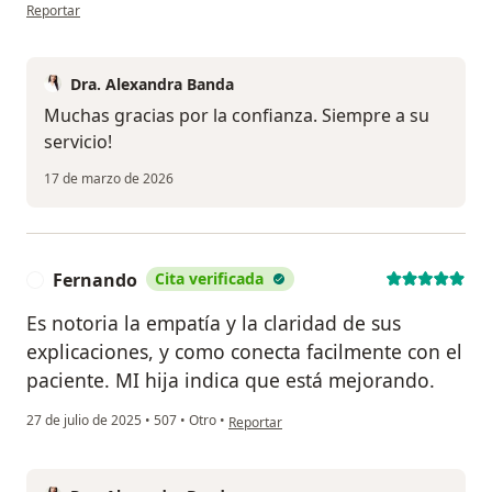
en opinión del usuario Jhosef Mendoza
Reportar
Dra. Alexandra Banda
Muchas gracias por la confianza. Siempre a su
servicio!
17 de marzo de 2026
Fernando
Cita verificada
F
Es notoria la empatía y la claridad de sus
explicaciones, y como conecta facilmente con el
paciente. MI hija indica que está mejorando.
en opinión del usuario Fernando
27 de julio de 2025
•
507
•
Otro
•
Reportar