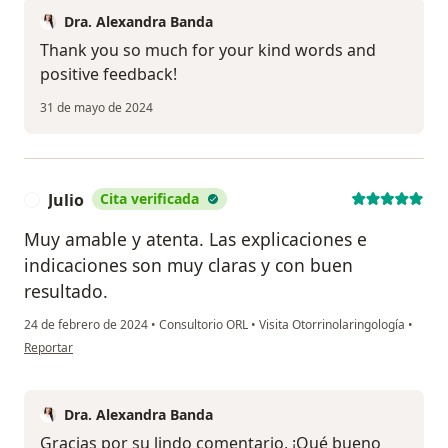
Dra. Alexandra Banda
Thank you so much for your kind words and
positive feedback!
31 de mayo de 2024
Julio
Cita verificada
J
Muy amable y atenta. Las explicaciones e
indicaciones son muy claras y con buen
resultado.
24 de febrero de 2024
•
Consultorio ORL
•
Visita Otorrinolaringología
•
en opinión del usuario Julio
Reportar
Dra. Alexandra Banda
Gracias por su lindo comentario, ¡Qué bueno