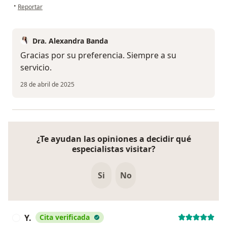
en opinión del usuario Sara Margarita Cortez Herrera
•
Reportar
Dra. Alexandra Banda
Gracias por su preferencia. Siempre a su
servicio.
28 de abril de 2025
¿Te ayudan las opiniones a decidir qué
especialistas visitar?
Si
No
Y.
Cita verificada
Y