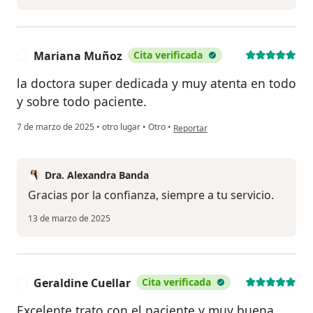
Mariana Muñoz
Cita verificada
M
la doctora super dedicada y muy atenta en todo
y sobre todo paciente.
en opinión del usuario Mariana Mu
7 de marzo de 2025
•
otro lugar
•
Otro
•
Reportar
Dra. Alexandra Banda
Gracias por la confianza, siempre a tu servicio.
13 de marzo de 2025
Geraldine Cuellar
Cita verificada
G
Excelente trato con el paciente y muy buena