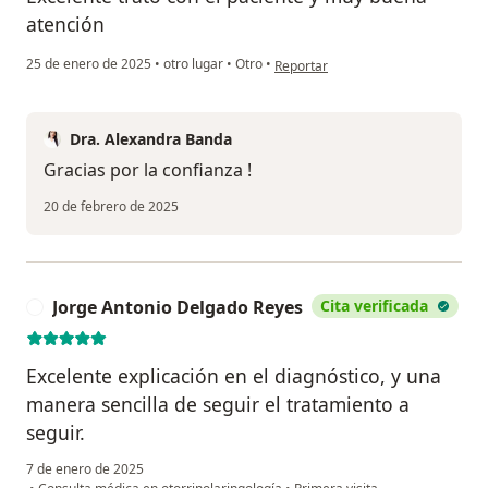
atención
en opinión del usuario Geraldine Cu
25 de enero de 2025
•
otro lugar
•
Otro
•
Reportar
Dra. Alexandra Banda
Gracias por la confianza !
20 de febrero de 2025
Jorge Antonio Delgado Reyes
Cita verificada
J
Excelente explicación en el diagnóstico, y una
manera sencilla de seguir el tratamiento a
seguir.
7 de enero de 2025