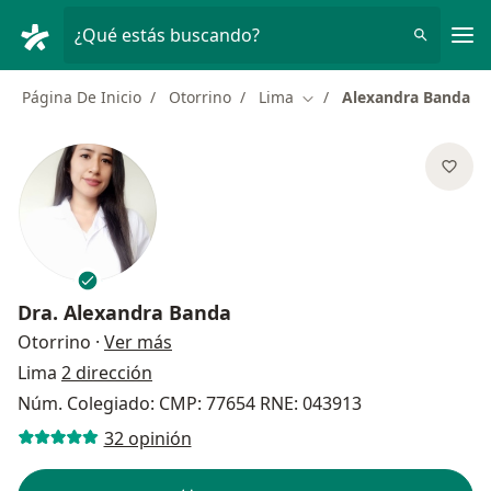
Men
¿Qué estás buscando?
Página De Inicio
Otorrino
Lima
Alexandra Banda
Cambiar de ciudad
Dra.
Alexandra Banda
sobre las especializaciones
Otorrino
·
Ver más
Lima
2 dirección
Núm. Colegiado: CMP: 77654 RNE: 043913
32 opinión