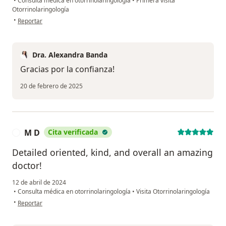
•
Consulta médica en otorrinolaringología
•
Primera visita
Otorrinolaringología
en opinión del usuario Jorge Antonio Delgado Reyes
•
Reportar
Dra. Alexandra Banda
Gracias por la confianza!
20 de febrero de 2025
M D
Cita verificada
M
Detailed oriented, kind, and overall an amazing
doctor!
12 de abril de 2024
•
Consulta médica en otorrinolaringología
•
Visita Otorrinolaringología
en opinión del usuario M D
•
Reportar