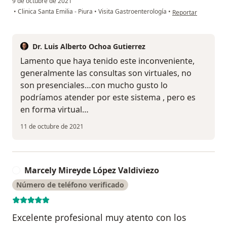
9 de octubre de 2021
en opinión del usua
•
Clinica Santa Emilia - Piura
•
Visita Gastroenterología
•
Reportar
Dr. Luis Alberto Ochoa Gutierrez
Lamento que haya tenido este inconveniente,
generalmente las consultas son virtuales, no
son presenciales…con mucho gusto lo
podríamos atender por este sistema , pero es
en forma virtual…
11 de octubre de 2021
Marcely Mireyde López Valdiviezo
M
Número de teléfono verificado
Excelente profesional muy atento con los