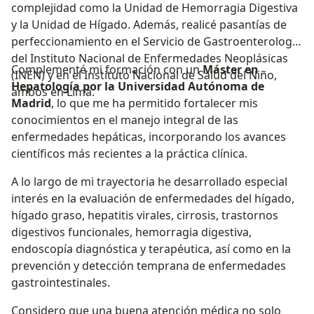
complejidad como la Unidad de Hemorragia Digestiva
y la Unidad de Hígado. Además, realicé pasantías de
perfeccionamiento en el Servicio de Gastroenterología
del Instituto Nacional de Enfermedades Neoplásicas
Complementé mi formación con un
Máster en
(INEN) y en el Instituto Nacional de Salud del Niño,
Hepatología por la Universidad Autónoma de
ambos en Lima.
Madrid
, lo que me ha permitido fortalecer mis
conocimientos en el manejo integral de las
enfermedades hepáticas, incorporando los avances
científicos más recientes a la práctica clínica.
A lo largo de mi trayectoria he desarrollado especial
interés en la evaluación de enfermedades del hígado,
hígado graso, hepatitis virales, cirrosis, trastornos
digestivos funcionales, hemorragia digestiva,
endoscopía diagnóstica y terapéutica, así como en la
prevención y detección temprana de enfermedades
gastrointestinales.
Considero que una buena atención médica no solo