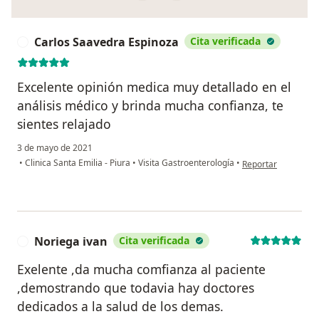
Carlos Saavedra Espinoza
Cita verificada
C
Excelente opinión medica muy detallado en el
análisis médico y brinda mucha confianza, te
sientes relajado
3 de mayo de 2021
en opinión del usu
•
Clinica Santa Emilia - Piura
•
Visita Gastroenterología
•
Reportar
Noriega ivan
Cita verificada
N
Exelente ,da mucha comfianza al paciente
,demostrando que todavia hay doctores
dedicados a la salud de los demas.