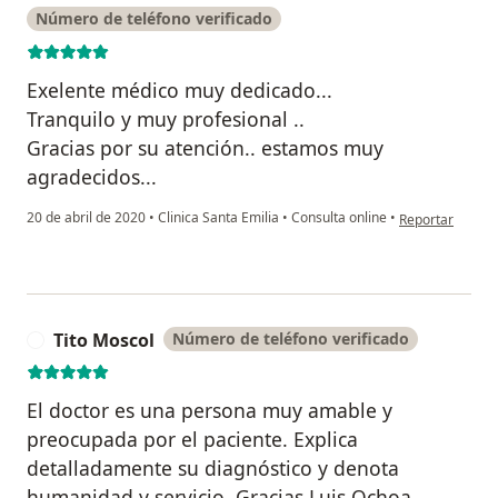
Número de teléfono verificado
Exelente médico muy dedicado...
Tranquilo y muy profesional ..
Gracias por su atención.. estamos muy
agradecidos...
en opinión del 
20 de abril de 2020
•
Clinica Santa Emilia
•
Consulta online
•
Reportar
Tito Moscol
Número de teléfono verificado
T
El doctor es una persona muy amable y
preocupada por el paciente. Explica
detalladamente su diagnóstico y denota
humanidad y servicio. Gracias Luis Ochoa