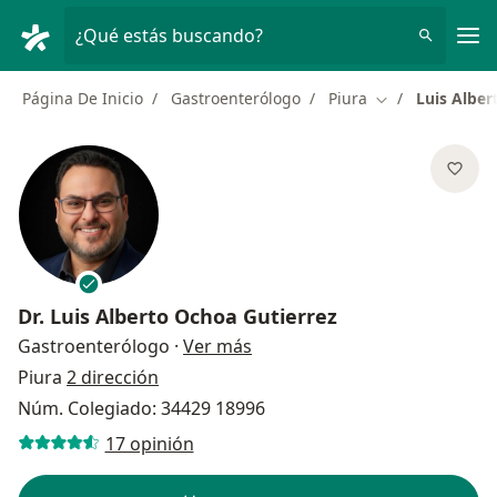
Men
¿Qué estás buscando?
Página De Inicio
Gastroenterólogo
Piura
Luis Alber
Cambiar de ciu
Dr.
Luis Alberto Ochoa Gutierrez
sobre las especializaciones
Gastroenterólogo
·
Ver más
Piura
2 dirección
Núm. Colegiado: 34429 18996
17 opinión