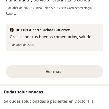
9 de abril de 2020
•
Clinica Belen S.A.
•
Visita Gastroenterología
•
en opinión del usuario Tito Moscol
Reportar
Dr. Luis Alberto Ochoa Gutierrez
Gracias por tus buenos comentarios, saludos..
9 de abril de 2020
Ver más
opiniones anteriores
Dudas solucionadas
54 dudas solucionadas a pacientes en Doctoralia