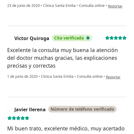
en opinión del 
23 de junio de 2020
•
Clinica Santa Emilia
•
Consulta online
•
Reportar
Victor Quiroga
Cita verificada
V
Excelente la consulta muy buena la atención
del doctor muchas gracias, las explicaciones
precisas y correctas
en opinión del us
1 de junio de 2020
•
Clinica Santa Emilia
•
Consulta online
•
Reportar
Javier llerena
Número de teléfono verificado
J
Mi buen trato, excelente médico, muy acertado