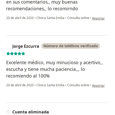
en sus comentarios,, muy buenas
recomendaciones,, lo recomirndo
en opinión del u
20 de abril de 2020
•
Clinica Santa Emilia
•
Consulta online
•
Reportar
Jorge Ezcurra
Número de teléfono verificado
J
Excelente médico, muy minucioso y acertivo,,
escucha y tiene mucha paciencia,,, lo
recomiendo al 100%
en opinión del u
20 de abril de 2020
•
Clinica Santa Emilia
•
Consulta online
•
Reportar
Cuenta eliminada