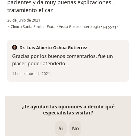
pacientes y da muy buenas explicaciones...
tratamiento eficaz
20 de junio de 2021
en opinión del usua
•
Clinica Santa Emilia - Piura
•
Visita Gastroenterología
•
Reportar
Dr. Luis Alberto Ochoa Gutierrez
Gracias por los buenos comentarios, fue un
placer poder atenderlo…
11 de octubre de 2021
¿Te ayudan las opiniones a decidir qué
especialistas visitar?
Si
No