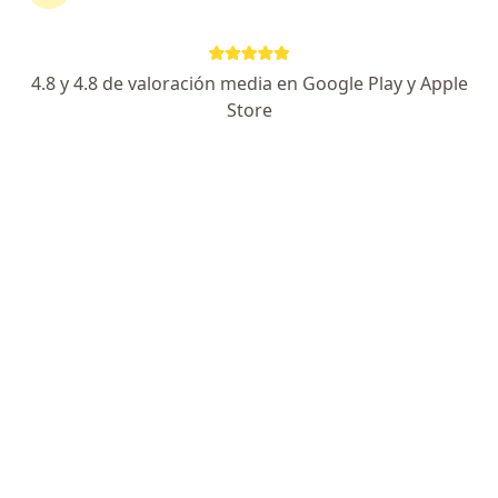
4.8 y 4.8 de valoración media en Google Play y Apple
Store
Dra. Medalit Cruces Crisóstomo
Endocrinólogo
174 opinión
Dirección
Online
Jirón Mariscal Miller 1182, Jesús María
•
Mapa
Consultorio particular
Consulta presencial
S/ 170
Este especialista no ofrece reserva de cita en línea en esta dirección.
Solicita una cita