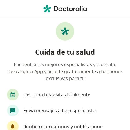
Men
Nódulos Tiroideos • Miraflores, Lima
Filtros
• 1
Seguro
Mapa
Especialistas en Nódulos tiroideos en
Cuida de tu salud
Miraflores
Encuentra los mejores especialistas y pide cita.
Descarga la App y accede gratuitamente a funciones
¿Qué especialidad estás buscando?
exclusivas para ti:
Endocrinólogo
Médico general
Gestiona tus visitas fácilmente
Pediatra
Cardiólogo
Envía mensajes a tus especialistas
Cirujano general
Ver más
Recibe recordatorios y notificaciones