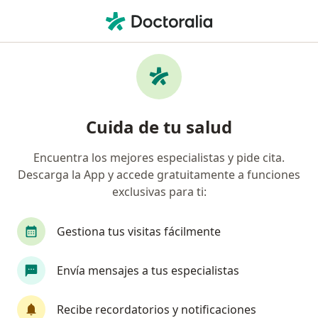
Men
Nódulos Tiroideos • Jesús María, Lima
Filtros
• 1
Seguro
Mapa
Especialistas en Nódulos tiroideos en Jesús
Cuida de tu salud
María
Encuentra los mejores especialistas y pide cita.
Descarga la App y accede gratuitamente a funciones
¿Qué especialidad estás buscando?
exclusivas para ti:
Endocrinólogo
Médico general
Pediatra
Gestiona tus visitas fácilmente
Envía mensajes a tus especialistas
Recibe recordatorios y notificaciones