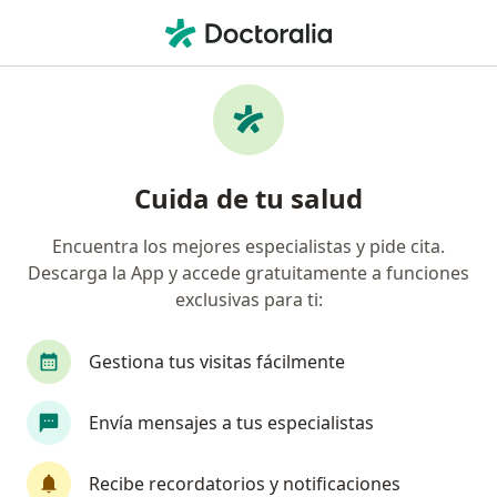
Men
Hepatopatias • Miraflores, Lima
Filtros
• 1
Seguro
Mapa
Especialistas en Hepatopatias en Miraflores
Cuida de tu salud
Encuentra los mejores especialistas y pide cita.
¿Qué especialidad estás buscando?
Descarga la App y accede gratuitamente a funciones
Gastroenterólogo
Cirujano general
Inter
exclusivas para ti:
Gestiona tus visitas fácilmente
Envía mensajes a tus especialistas
Recibe recordatorios y notificaciones