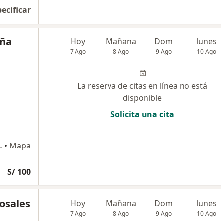
pecificar
uña
Hoy
Mañana
Dom
lunes
7 Ago
8 Ago
9 Ago
10 Ago
La reserva de citas en línea no está
disponible
Solicita una cita
 405, Pueblo Libre
•
Mapa
S/ 100
osales
Hoy
Mañana
Dom
lunes
7 Ago
8 Ago
9 Ago
10 Ago