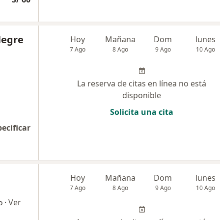
legre
Hoy
Mañana
Dom
lunes
7 Ago
8 Ago
9 Ago
10 Ago
La reserva de citas en línea no está
disponible
Solicita una cita
pecificar
Hoy
Mañana
Dom
lunes
7 Ago
8 Ago
9 Ago
10 Ago
·
Ver
o