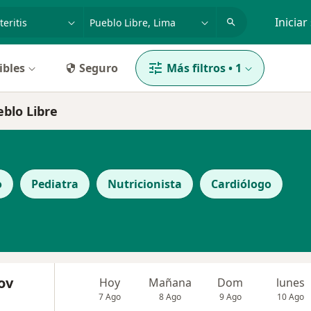
dad, enfermedad o nombre
p. ej. Lima
Iniciar
ibles
Seguro
Más filtros
•
1
eblo Libre
o
Pediatra
Nutricionista
Cardiólogo
ov
Hoy
Mañana
Dom
lunes
7 Ago
8 Ago
9 Ago
10 Ago