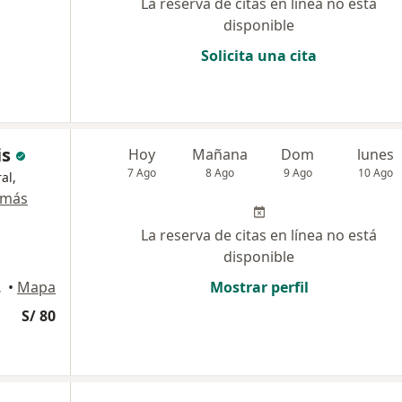
La reserva de citas en línea no está
disponible
Solicita una cita
is
Hoy
Mañana
Dom
lunes
7 Ago
8 Ago
9 Ago
10 Ago
al,
 más
La reserva de citas en línea no está
disponible
o Libre
•
Mapa
Mostrar perfil
S/ 80