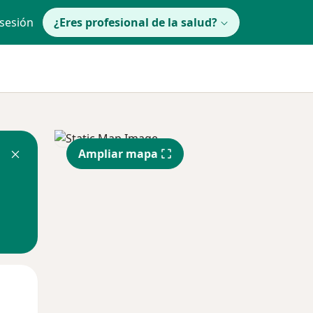
 sesión
¿Eres profesional de la salud?
Ampliar mapa
Mar
Mié
Jue
11 Ago
12 Ago
13 Ago