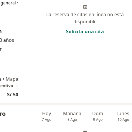
·
 general
La reserva de citas en línea no está
disponible
a
Solicita una cita
0 años
ón
e
•
Mapa
GASTROLIOV Consultorio Especializado Preventivo Gastroenterologico
S/ 50
ro
Hoy
Mañana
Dom
lunes
7 Ago
8 Ago
9 Ago
10 Ago