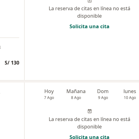
La reserva de citas en línea no está
disponible
Solicita una cita
a
S/ 130
z
Hoy
Mañana
Dom
lunes
7 Ago
8 Ago
9 Ago
10 Ago
La reserva de citas en línea no está
disponible
Solicita una cita