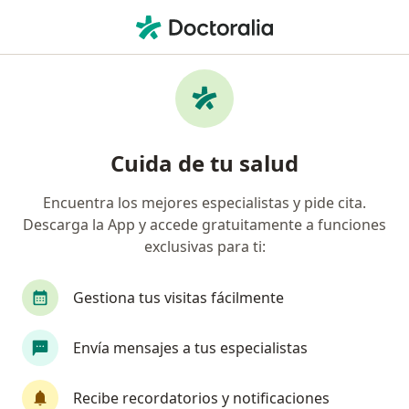
Men
Gastroenteritis • Iquitos, Loreto
Filtros
• 1
Seguro
Mapa
Especialistas en Gastroenteritis en Iquitos
Cuida de tu salud
Encuentra los mejores especialistas y pide cita.
¿Qué especialidad estás buscando?
Descarga la App y accede gratuitamente a funciones
Pediatra
Cardiólogo
Infectólogo
Epi
exclusivas para ti:
Gestiona tus visitas fácilmente
Envía mensajes a tus especialistas
Recibe recordatorios y notificaciones