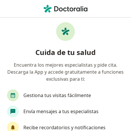
Men
Médico Familiar • Surco, Lima
Filtros
Seguro
Mapa
Médicos familiares en Surco
Cuida de tu salud
Encuentra los mejores especialistas y pide cita.
Descarga la App y accede gratuitamente a funciones
exclusivas para ti:
Gestiona tus visitas fácilmente
Dra. Gabriela Miluska Pezoa Villanueva
Envía mensajes a tus especialistas
Médico familiar
30 opinión
Recibe recordatorios y notificaciones