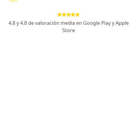
Experta en colposcopia-manejo de lesiones cervix
Especialista en Medicina Familiar- UPCH
Experta en Prevención del cáncer
4.8 y 4.8 de valoración media en Google Play y Apple
Store
Avenida Cesar Vallejo 1475, Lima
•
Mapa
Prevención del cáncer
Este especialista no ofrece reserva de cita en línea en esta dirección.
Solicita una cita
Policlínico Biolaq