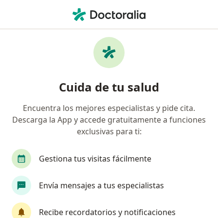
Men
Enfermedades De La Mama • Surquillo, Lima
Filtros
• 1
Seguro
Mapa
Especialistas en Enfermedades de la mama
Cuida de tu salud
en Surquillo
Encuentra los mejores especialistas y pide cita.
Descarga la App y accede gratuitamente a funciones
¿Qué especialidad estás buscando?
exclusivas para ti:
Ginecólogo
Oncólogo
Cirujano general
Gestiona tus visitas fácilmente
Envía mensajes a tus especialistas
Recibe recordatorios y notificaciones