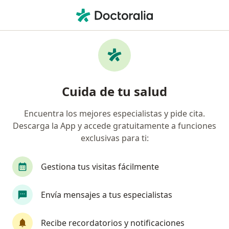
Men
Disfunción Eréctil • Surco, Lima
Filtros
• 1
Seguro
Mapa
Especialistas en Disfunción eréctil en Surco
Cuida de tu salud
Encuentra los mejores especialistas y pide cita.
¿Qué especialidad estás buscando?
Descarga la App y accede gratuitamente a funciones
Urólogo
Oncólogo
Cirujano general
exclusivas para ti:
Gestiona tus visitas fácilmente
Envía mensajes a tus especialistas
Recibe recordatorios y notificaciones