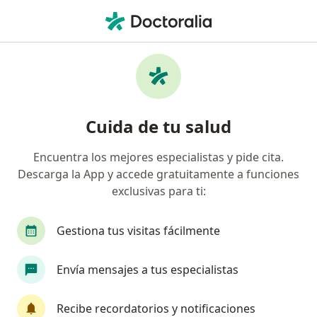
Men
Hiperplasia Benigna De La Próstata • Surco, Lima
Filtros
• 1
Seguro
Mapa
Especialistas en Hiperplasia benigna de la
Cuida de tu salud
próstata en Surco
Encuentra los mejores especialistas y pide cita.
Descarga la App y accede gratuitamente a funciones
¿Qué especialidad estás buscando?
exclusivas para ti:
Urólogo
Geriatra
Cirujano general
M
Gestiona tus visitas fácilmente
Envía mensajes a tus especialistas
Recibe recordatorios y notificaciones