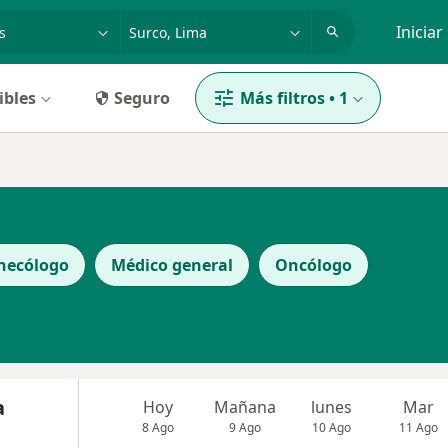
dad, enfermedad o nombre
p. ej. Lima
Iniciar
ibles
Seguro
Más filtros
•
1
necólogo
Médico general
Oncólogo
a
Hoy
Mañana
lunes
Mar
8 Ago
9 Ago
10 Ago
11 Ago