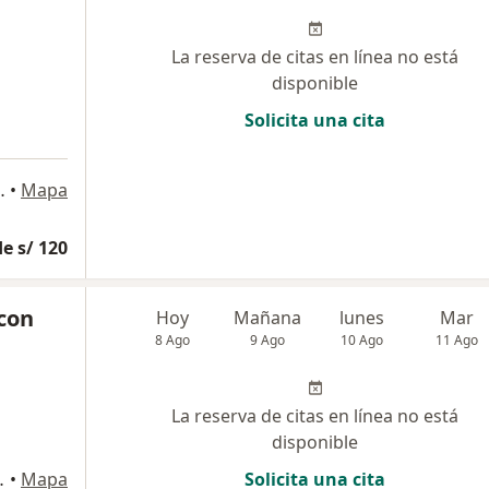
La reserva de citas en línea no está
disponible
Solicita una cita
onsultorio 508, Lima
•
Mapa
e s/ 120
con
Hoy
Mañana
lunes
Mar
8 Ago
9 Ago
10 Ago
11 Ago
La reserva de citas en línea no está
disponible
igal, Surco, Surco
•
Mapa
Solicita una cita