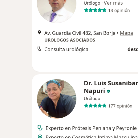
·
Ver más
Urólogo
13 opinión
Av. Guardia Civil 482, San Borja
•
Mapa
UROLOGOS ASOCIADOS
Consulta urológica
desd
Dr. Luis Susaniba
Napuri
Urólogo
177 opinión
Experto en Prótesis Peniana y Peyronie
Experto en Cosmética Intima Masculina