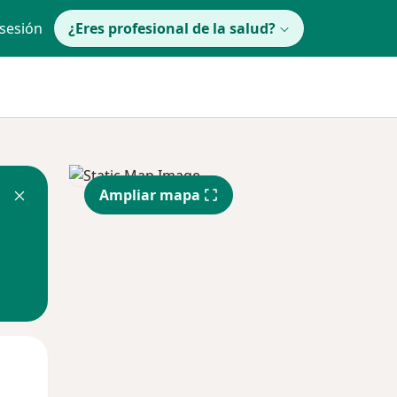
 sesión
¿Eres profesional de la salud?
Ampliar mapa
Mié
Jue
Vie
12 Ago
13 Ago
14 Ago