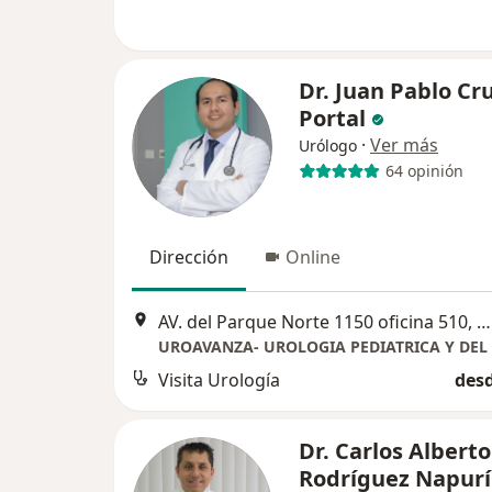
Dr. Juan Pablo Cr
Portal
·
Ver más
Urólogo
64 opinión
Dirección
Online
AV. del Parque Norte 1150 oficina 510, San Borja, Lima, Perú, San Borja
UROAVANZA- UROLOGIA PEDIATRICA Y DEL
Visita Urología
desd
Dr. Carlos Alberto
Rodríguez Napurí