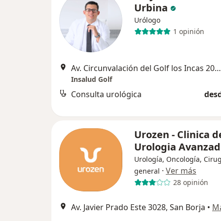
Urbina
Urólogo
1 opinión
Av. Circunvalación del Golf los Incas 206, Surco
Insalud Golf
Consulta urológica
desd
Urozen - Clinica d
Urologia Avanza
Urología, Oncología, Ciru
·
Ver más
general
28 opinión
Av. Javier Prado Este 3028, San Borja
•
M