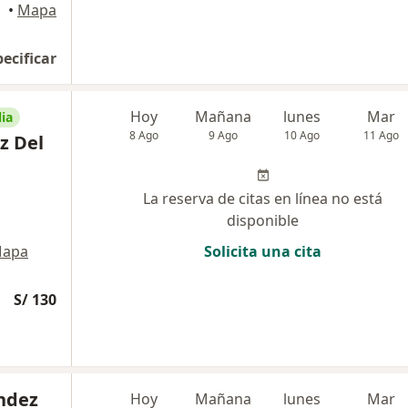
•
Mapa
pecificar
Hoy
Mañana
lunes
Mar
ia
8 Ago
9 Ago
10 Ago
11 Ago
z Del
La reserva de citas en línea no está
disponible
apa
Solicita una cita
S/ 130
andez
Hoy
Mañana
lunes
Mar