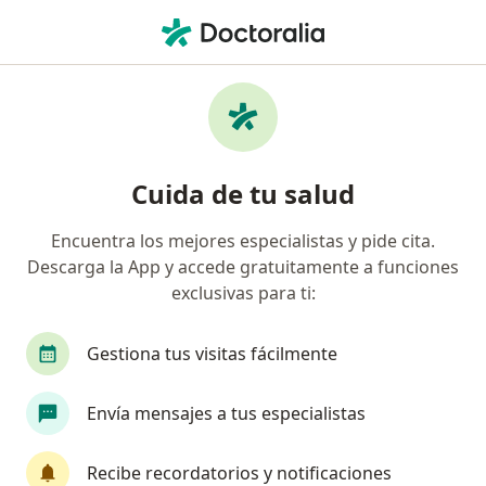
Men
Depresión Neurótica • Surquillo, Lima
Filtros
• 1
Seguro
Mapa
Especialistas en Depresión neurótica en
Cuida de tu salud
Surquillo
Encuentra los mejores especialistas y pide cita.
Descarga la App y accede gratuitamente a funciones
¿Qué especialidad estás buscando?
exclusivas para ti:
Psicólogo
Psiquiatra
Anestesiólogo
C
Gestiona tus visitas fácilmente
Envía mensajes a tus especialistas
Recibe recordatorios y notificaciones