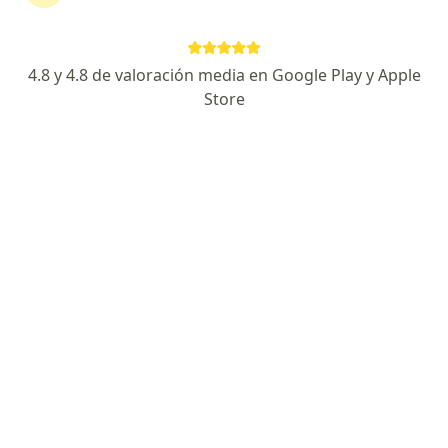
Consultorio privado
Este especialista no ofrece reserva de cita en línea en esta dirección.
4.8 y 4.8 de valoración media en Google Play y Apple
Solicita una cita
Store
Policlínico Biolaq
·
Anestesiología, Alergia - inmunología, Anatomía patológica
Ver más
Dirección 1
Dirección 2