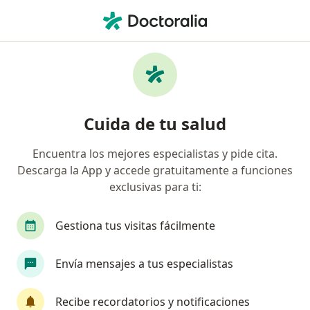
Men
Anestesiólogo • Surquillo, Lima
Filtros
Seguro
Mapa
Anestesiólogos en Surquillo
Cuida de tu salud
Encuentra los mejores especialistas y pide cita.
Descarga la App y accede gratuitamente a funciones
exclusivas para ti:
Gestiona tus visitas fácilmente
Dra. Ivette Monica Bartra Pereira
Envía mensajes a tus especialistas
Anestesiólogo, Médico general
Jr.Boccioni 352-101, Miraflores
•
Mapa
Recibe recordatorios y notificaciones