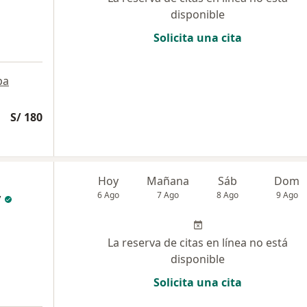
disponible
Solicita una cita
pa
S/ 180
Hoy
Mañana
Sáb
Dom
y
6 Ago
7 Ago
8 Ago
9 Ago
La reserva de citas en línea no está
disponible
Solicita una cita