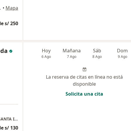
iso, San Borja
•
Mapa
e s/ 250
ada
Hoy
Mañana
Sáb
Dom
6 Ago
7 Ago
8 Ago
9 Ago
La reserva de citas en línea no está
disponible
Solicita una cita
CONSULTA PSICOLOGICA CENTRO MEDICO SANTA INÉS
e s/ 130