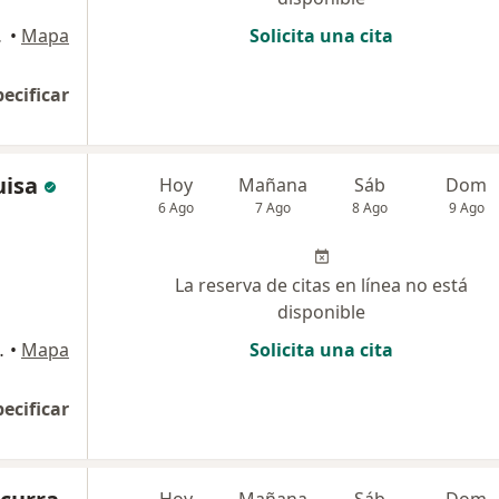
 Santa Anita
•
Mapa
Solicita una cita
pecificar
uisa
Hoy
Mañana
Sáb
Dom
6 Ago
7 Ago
8 Ago
9 Ago
La reserva de citas en línea no está
disponible
ORO 991, Lima
•
Mapa
Solicita una cita
pecificar
Hoy
Mañana
Sáb
Dom