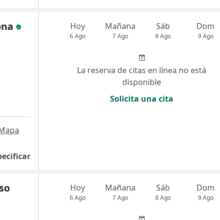
ona
Hoy
Mañana
Sáb
Dom
6 Ago
7 Ago
8 Ago
9 Ago
La reserva de citas en línea no está
disponible
Solicita una cita
Mapa
pecificar
so
Hoy
Mañana
Sáb
Dom
6 Ago
7 Ago
8 Ago
9 Ago