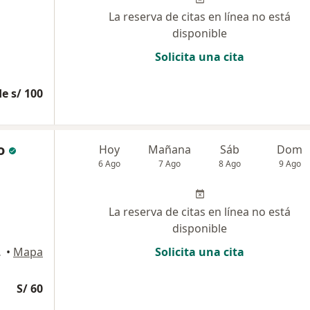
La reserva de citas en línea no está
disponible
Solicita una cita
e s/ 100
o
Hoy
Mañana
Sáb
Dom
6 Ago
7 Ago
8 Ago
9 Ago
La reserva de citas en línea no está
disponible
n Borja
•
Mapa
Solicita una cita
S/ 60