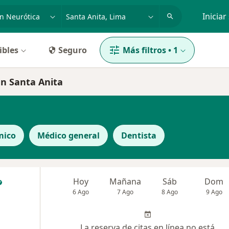
dad, enfermedad o nombre
p. ej. Lima
Iniciar
ibles
Seguro
Más filtros
•
1
en Santa Anita
mico
Médico general
Dentista
Hoy
Mañana
Sáb
Dom
6 Ago
7 Ago
8 Ago
9 Ago
La reserva de citas en línea no está