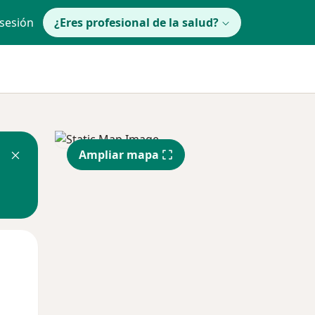
 sesión
¿Eres profesional de la salud?
Ampliar mapa
lunes
Mar
Mié
10 Ago
11 Ago
12 Ago