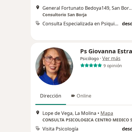
General Fortunato Bedoya149, San Borja, 3er p
Consultorio San Borja
Consulta Especializada en Psiquiatría
desd
Ps Giovanna Estr
·
Ver más
Psicólogo
9 opinión
Dirección
Online
Lope de Vega, La Molina
•
Mapa
Visita Psicología
desd