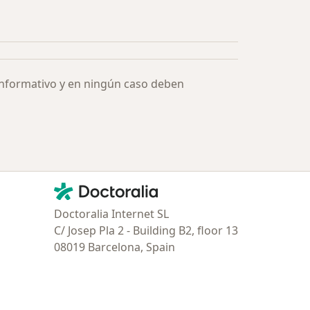
ía: Especialistas más solicitados
informativo y en ningún caso deben
Contacto
Doctoralia - Página de inicio
Doctoralia Internet SL
C/ Josep Pla 2 - Building B2, floor 13
08019 Barcelona, Spain