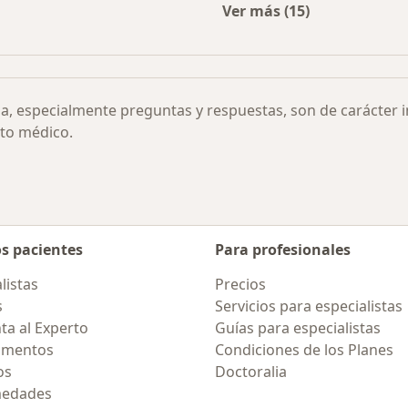
Ver más (15)
rmedades
Más en esta categor
ia, especialmente preguntas y respuestas, son de carácter 
to médico.
os pacientes
Para profesionales
listas
Precios
s
Servicios para especialistas
ta al Experto
Guías para especialistas
amentos
Condiciones de los Planes
os
Doctoralia
medades