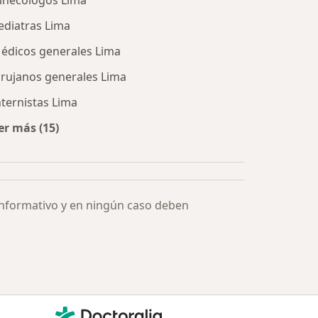
inecólogos Lima
ediatras Lima
édicos generales Lima
irujanos generales Lima
nternistas Lima
er más (15)
Más en esta categoría: Especialistas más solicitados
informativo y en ningún caso deben
Contacto
Doctoralia - Página de inicio