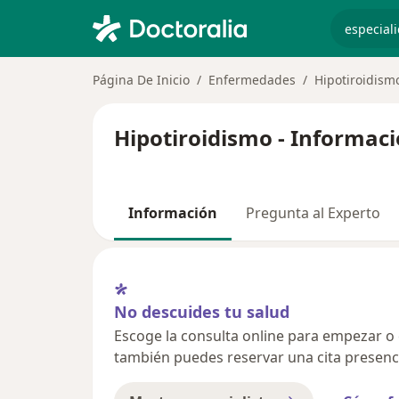
especiali
Página De Inicio
Enfermedades
Hipotiroidism
Hipotiroidismo - Informaci
Información
Pregunta al Experto
No descuides tu salud
Escoge la consulta online para empezar o co
también puedes reservar una cita presenci