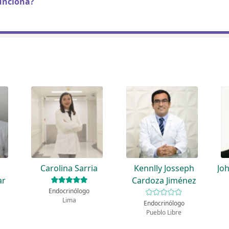
unciona?
a
Carolina Sarria
Kennlly Josseph
Jo
ar
Cardoza Jiménez
Endocrinólogo
Lima
Endocrinólogo
Pueblo Libre