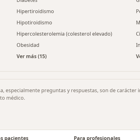
Diabetes
G
Hipertiroidismo
P
Hipotiroidismo
M
Hipercolesterolemia (colesterol elevado)
C
Obesidad
I
Ver más (15)
V
smo por ciudad
Más en esta categoría: Otras enfermedades
ia, especialmente preguntas y respuestas, son de carácter 
to médico.
os pacientes
Para profesionales