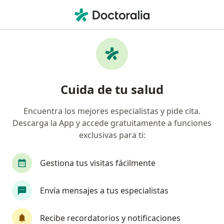
Men
Fisura Perianal • Cercado de Lima, Lima
Filtros
• 1
Seguro
Mapa
Especialistas en Fisura perianal en Cercado
Cuida de tu salud
de Lima
Encuentra los mejores especialistas y pide cita.
Descarga la App y accede gratuitamente a funciones
¿Qué especialidad estás buscando?
exclusivas para ti:
Cirujano general
Médico general
Ginecól
Gestiona tus visitas fácilmente
Envía mensajes a tus especialistas
Recibe recordatorios y notificaciones