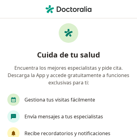
Men
Fistulas Anales • Cercado de Lima, Lima
Filtros
• 1
Seguro
Mapa
Especialistas en Fistulas anales en Cercado
Cuida de tu salud
de Lima
Encuentra los mejores especialistas y pide cita.
Descarga la App y accede gratuitamente a funciones
¿Qué especialidad estás buscando?
exclusivas para ti:
Cirujano general
Ginecólogo
Médico gene
Gestiona tus visitas fácilmente
Envía mensajes a tus especialistas
Recibe recordatorios y notificaciones