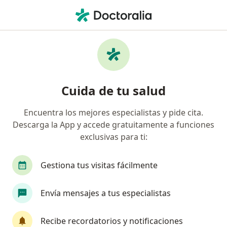
Men
Cáncer De Testículos • Arequipa, Arequipa
Filtros
• 1
Seguro
Mapa
Especialistas en Cáncer de testículos en
Cuida de tu salud
Arequipa
Encuentra los mejores especialistas y pide cita.
Descarga la App y accede gratuitamente a funciones
¿Qué especialidad estás buscando?
exclusivas para ti:
Oncólogo
Urólogo
Cirujano general
Gestiona tus visitas fácilmente
Envía mensajes a tus especialistas
Recibe recordatorios y notificaciones