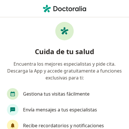
Men
Cáncer De Estómago • Lima, Lima
Filtros
• 1
Seguro
Mapa
Especialistas en Cáncer de estómago en
Cuida de tu salud
Lima
Encuentra los mejores especialistas y pide cita.
Descarga la App y accede gratuitamente a funciones
¿Qué especialidad estás buscando?
exclusivas para ti:
Oncólogo
Cirujano general
Ginecólogo
Gestiona tus visitas fácilmente
Envía mensajes a tus especialistas
Recibe recordatorios y notificaciones