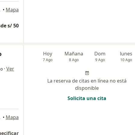
o Libre
•
Mapa
de s/ 50
o
Hoy
Mañana
Dom
lunes
7 Ago
8 Ago
9 Ago
10 Ago
·
Ver
go
La reserva de citas en línea no está
disponible
Solicita una cita
 Isidro
•
Mapa
pecificar