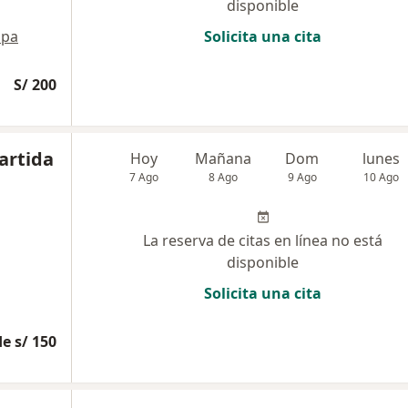
disponible
pa
Solicita una cita
S/ 200
partida
Hoy
Mañana
Dom
lunes
7 Ago
8 Ago
9 Ago
10 Ago
La reserva de citas en línea no está
disponible
Solicita una cita
e s/ 150