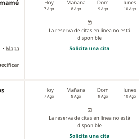
Samamé
Hoy
Mañana
Dom
lunes
7 Ago
8 Ago
9 Ago
10 Ago
La reserva de citas en línea no está
disponible
•
Mapa
Solicita una cita
pecificar
os
Hoy
Mañana
Dom
lunes
7 Ago
8 Ago
9 Ago
10 Ago
La reserva de citas en línea no está
disponible
Solicita una cita