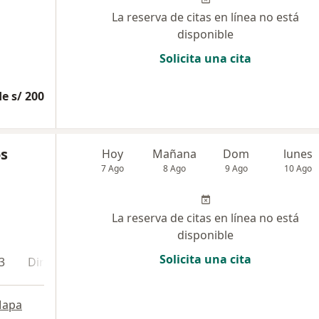
La reserva de citas en línea no está
disponible
Solicita una cita
e s/ 200
os
Hoy
Mañana
Dom
lunes
7 Ago
8 Ago
9 Ago
10 Ago
La reserva de citas en línea no está
disponible
Solicita una cita
3
Dirección 4
apa