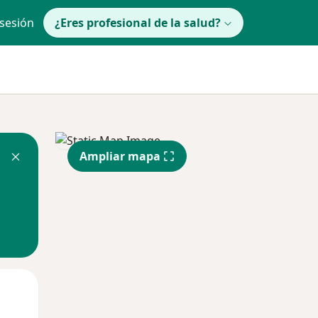
 sesión
¿Eres profesional de la salud?
Ampliar mapa
Mar
Mié
Jue
11 Ago
12 Ago
13 Ago