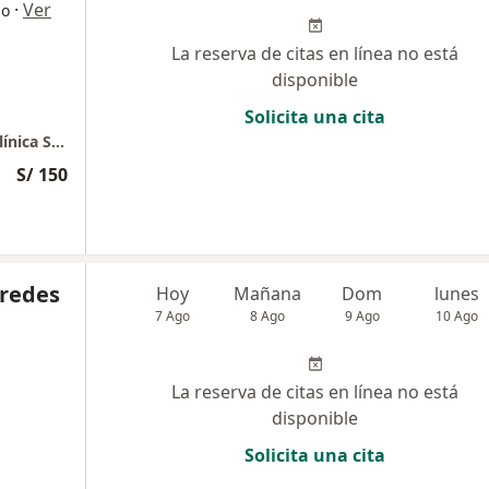
·
Ver
go
La reserva de citas en línea no está
disponible
Solicita una cita
Dr. Jorge Chuquillanqui Cirugía Digestiva - Clínica Santa María
S/ 150
aredes
Hoy
Mañana
Dom
lunes
7 Ago
8 Ago
9 Ago
10 Ago
La reserva de citas en línea no está
disponible
Solicita una cita