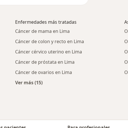
Enfermedades más tratadas
A
Cáncer de mama en Lima
O
Cáncer de colon y recto en Lima
O
Cáncer cérvico uterino en Lima
O
Cáncer de próstata en Lima
O
Cáncer de ovarios en Lima
O
Ver más (15)
Más en esta categoría: Enfermedades más 
os pacientes
Para profesionales