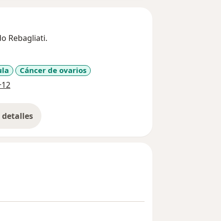
 Rebagliati.
ula
Cáncer de ovarios
a11y_sr_more_diseases
+12
detalles
bre la experiencia