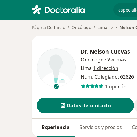
especiali
Página De Inicio
Oncólogo
Lima
Nelson 
Cambiar de c
Dr.
Nelson Cuevas
sobr
Oncólogo
·
Ver más
Lima
1 dirección
Núm. Colegiado: 62826
1 opinión
Datos de contacto
Experiencia
Servicios y precios
Co