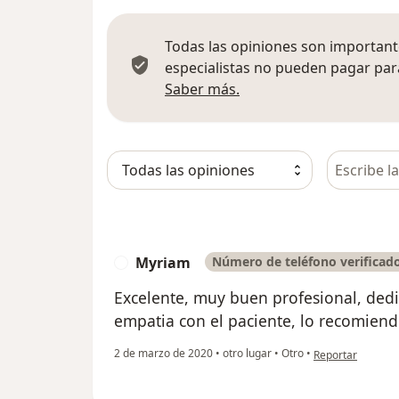
Todas las opiniones son importante
especialistas no pueden pagar para
Más información sobre
Saber más.
Busca en 
Myriam
Número de teléfono verificad
M
Excelente, muy buen profesional, dedi
empatia con el paciente, lo recomien
en opinión del u
2 de marzo de 2020
•
otro lugar
•
Otro
•
Reportar