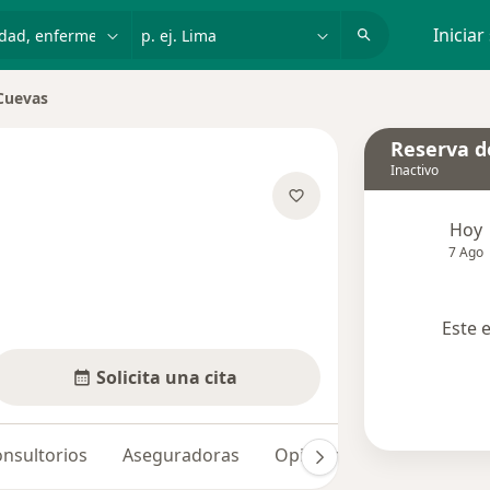
dad, enfermedad o nombre
p. ej. Lima
Iniciar
Cuevas
iudad
Reserva de
Inactivo
e las especializaciones
Hoy
7 Ago
Este 
Solicita una cita
nsultorios
Aseguradoras
Opiniones (1)