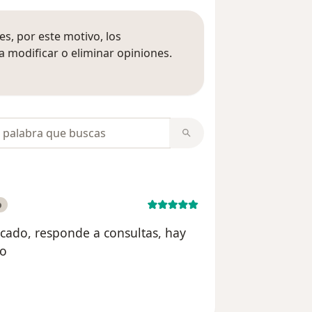
s, por este motivo, los
 modificar o eliminar opiniones.
 opiniones
opiniones
o
cado, responde a consultas, hay
do
suario Myriam