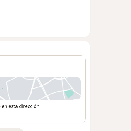
1
ar
 abre en una nueva pestaña
e en esta dirección