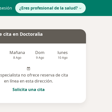
 sesión
¿Eres profesional de la salud?
 cita en Doctoralia
Mañana
Dom
lunes
Mar
Mié
8 Ago
9 Ago
10 Ago
11 Ago
12 Ag
especialista no ofrece reserva de cita
en línea en esta dirección.
Solicita una cita