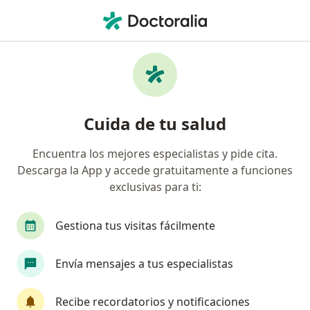
Men
¿Qué estás buscando?
Página De Inicio
Enfermedades
Cáncer De Laringe
Cáncer de laringe - Información,
Cuida de tu salud
expertos y preguntas frecuentes
Encuentra los mejores especialistas y pide cita.
Descarga la App y accede gratuitamente a funciones
exclusivas para ti:
Información
Gestiona tus visitas fácilmente
Envía mensajes a tus especialistas
No descuides tu salud
Escoge la consulta online para empezar o continuar
Recibe recordatorios y notificaciones