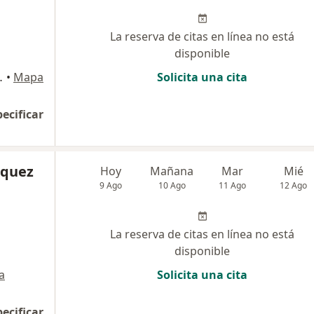
La reserva de citas en línea no está
disponible
 206, Jesús María
•
Mapa
Solicita una cita
pecificar
squez
Hoy
Mañana
Mar
Mié
9 Ago
10 Ago
11 Ago
12 Ago
La reserva de citas en línea no está
disponible
a
Solicita una cita
pecificar