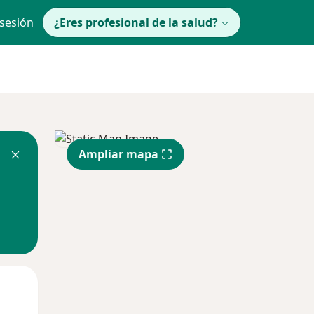
 sesión
¿Eres profesional de la salud?
Ampliar mapa
Jue
Vie
Sáb
13 Ago
14 Ago
15 Ago