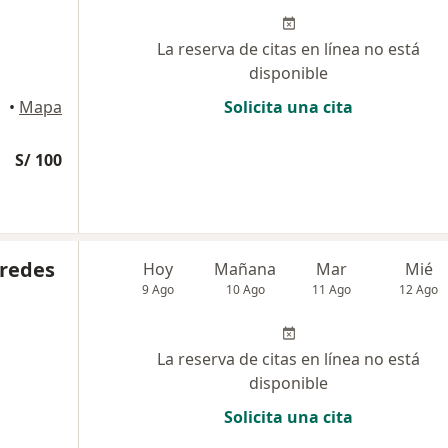
La reserva de citas en línea no está
disponible
ince
•
Mapa
Solicita una cita
S/ 100
aredes
Hoy
Mañana
Mar
Mié
9 Ago
10 Ago
11 Ago
12 Ago
La reserva de citas en línea no está
disponible
Solicita una cita