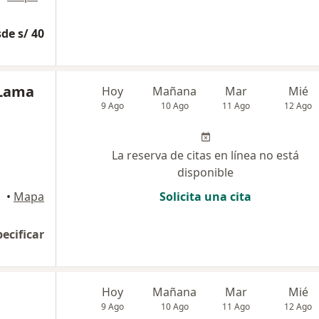
de s/ 40
 Lama
Hoy
Mañana
Mar
Mié
9 Ago
10 Ago
11 Ago
12 Ago
La reserva de citas en línea no está
disponible
•
Mapa
Solicita una cita
pecificar
Hoy
Mañana
Mar
Mié
9 Ago
10 Ago
11 Ago
12 Ago