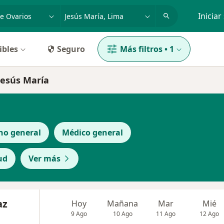
dad, enfermedad o nombre
p. ej. Lima
Iniciar
ibles
Seguro
Más filtros
•
1
Jesús María
no general
Médico general
ud
Ver más
az
Hoy
Mañana
Mar
Mié
9 Ago
10 Ago
11 Ago
12 Ago