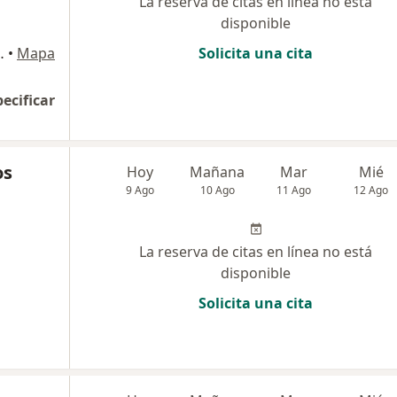
La reserva de citas en línea no está
disponible
ria, Jesús María
•
Mapa
Solicita una cita
pecificar
os
Hoy
Mañana
Mar
Mié
9 Ago
10 Ago
11 Ago
12 Ago
La reserva de citas en línea no está
disponible
Solicita una cita