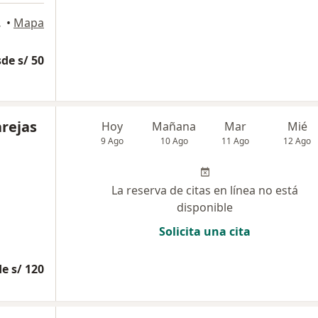
o Libre
•
Mapa
de s/ 50
arejas
Hoy
Mañana
Mar
Mié
9 Ago
10 Ago
11 Ago
12 Ago
La reserva de citas en línea no está
disponible
Solicita una cita
e s/ 120