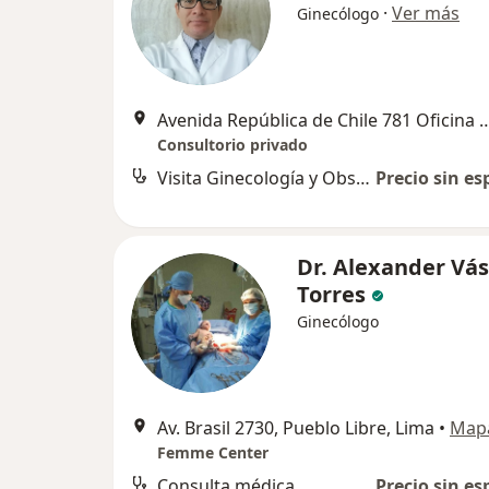
·
Ver más
Ginecólogo
Avenida República de Chile 781 Oficina
Consultorio privado
Visita Ginecología y Obstetricia
Precio sin es
Dr. Alexander Vá
Torres
Ginecólogo
Av. Brasil 2730, Pueblo Libre, Lima
•
Map
Femme Center
Consulta médica
Precio sin es