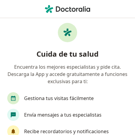
Men
Cirujano Plástico • Jesús María, Lima
Filtros
Seguro
Mapa
Cirujanos plásticos en Jesús María
Cuida de tu salud
Encuentra los mejores especialistas y pide cita.
Descarga la App y accede gratuitamente a funciones
exclusivas para ti:
Gestiona tus visitas fácilmente
Dr. Roberto Alexander Rodriguez Zuñiga
Envía mensajes a tus especialistas
Cirujano plástico, Internista
Recibe recordatorios y notificaciones
152 opinión