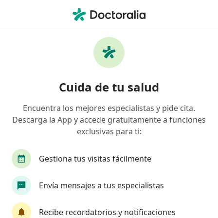
Men
Tumores • Jesús María, Lima
Filtros
• 1
Seguro
Mapa
Especialistas en Tumores en Jesús María
Cuida de tu salud
Encuentra los mejores especialistas y pide cita.
¿Qué especialidad estás buscando?
Descarga la App y accede gratuitamente a funciones
Cirujano general
Médico general
Cirujano
exclusivas para ti:
Gestiona tus visitas fácilmente
Envía mensajes a tus especialistas
Recibe recordatorios y notificaciones