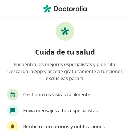
Men
Amigdalitis • Barranco, Lima
Filtros
• 1
Seguro
Mapa
Especialistas en Amigdalitis en Barranco
Cuida de tu salud
Encuentra los mejores especialistas y pide cita.
¿Qué especialidad estás buscando?
Descarga la App y accede gratuitamente a funciones
Pediatra
Neumólogo
Otorrino
Alergi
exclusivas para ti:
Gestiona tus visitas fácilmente
Envía mensajes a tus especialistas
Recibe recordatorios y notificaciones