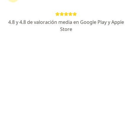
Consultorio privado
Este especialista no ofrece reserva de cita en línea en esta dirección.
4.8 y 4.8 de valoración media en Google Play y Apple
Solicita una cita
Store
Dra. Cecilia Alpaca Rodriguez
Endocrinólogo
Jr. Jirón Las Gaviotas #207, Bellavista
•
Mapa
Auna - Clínica Bellavista
Este especialista no ofrece reserva de cita en línea en esta dirección.