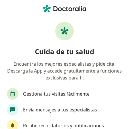
Men
Endocrinólogo • Callao, Callao
Filtros
Seguro
Mapa
Endocrinólogos en Callao
Cuida de tu salud
Encuentra los mejores especialistas y pide cita.
Descarga la App y accede gratuitamente a funciones
exclusivas para ti:
Gestiona tus visitas fácilmente
Otto Llerena Larrea
Envía mensajes a tus especialistas
Endocrinólogo
Callao
•
Mapa
Recibe recordatorios y notificaciones