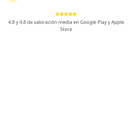
Cirugía general
4.8 y 4.8 de valoración media en Google Play y Apple
Store
Visita Cirugía General
¿Cómo funcionan los precios?
Especialistas
No se aceptan aseguradoras
Todos los especialistas de esta clínica aceptan
actualmente sólo pacientes privados.