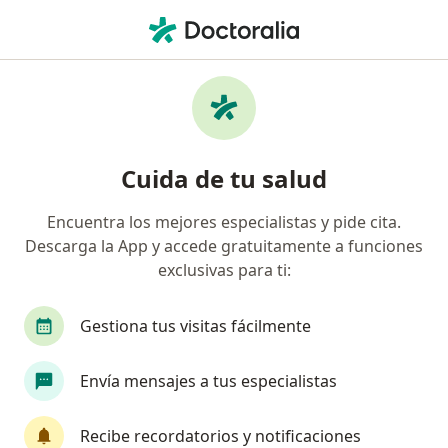
Men
¿Qué estás buscando?
Página De Inicio
Centros Médicos
Cirugía General
B
Cambi
Cuida de tu salud
Hospital Centro Médico Naval
Encuentra los mejores especialistas y pide cita.
Cirugía general
ver más
Descarga la App y accede gratuitamente a funciones
exclusivas para ti:
Bellavista
1 dirección
2 opinión
Gestiona tus visitas fácilmente
Envía mensajes a tus especialistas
Servicios
Especialistas
Consultorios
Opinio
Recibe recordatorios y notificaciones
Servicios