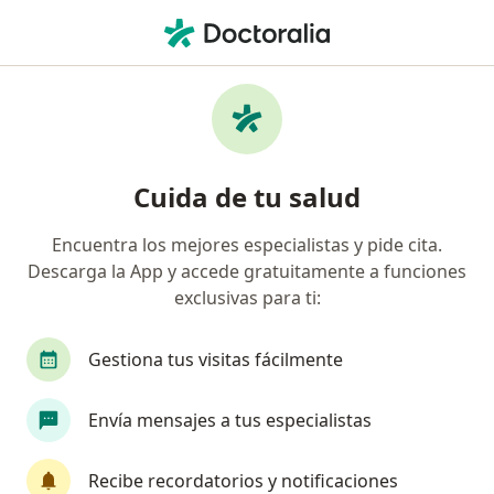
Men
Dermatólogo • Urb La Merced Etapa 1, Trujillo, La Libertad
Filtros
Seguro
Mapa
Dermatólogos en Urb La Merced Etapa 1,
Cuida de tu salud
Trujillo
Encuentra los mejores especialistas y pide cita.
Descarga la App y accede gratuitamente a funciones
exclusivas para ti:
Gestiona tus visitas fácilmente
Envía mensajes a tus especialistas
Dra. Natalia del Pilar Rafael Robles
Dermatólogo
Recibe recordatorios y notificaciones
183 opinión