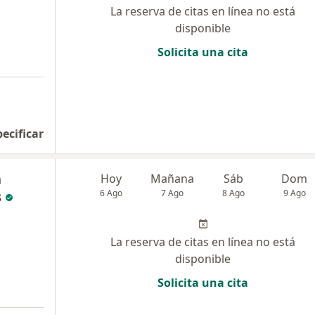
La reserva de citas en línea no está
disponible
Solicita una cita
pecificar
a
Hoy
Mañana
Sáb
Dom
s
6 Ago
7 Ago
8 Ago
9 Ago
La reserva de citas en línea no está
disponible
Solicita una cita