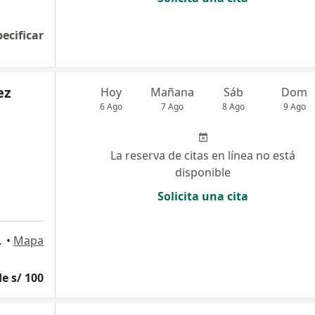
pecificar
ez
Hoy
Mañana
Sáb
Dom
6 Ago
7 Ago
8 Ago
9 Ago
La reserva de citas en línea no está
disponible
Solicita una cita
cana), Trujillo
•
Mapa
e s/ 100