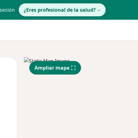
 sesión
¿Eres profesional de la salud?
lunes
Mar
Mié
Ampliar mapa
10 Ago
11 Ago
12 Ago