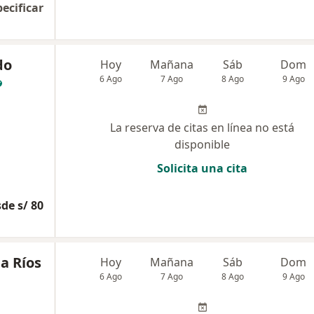
pecificar
do
Hoy
Mañana
Sáb
Dom
6 Ago
7 Ago
8 Ago
9 Ago
La reserva de citas en línea no está
disponible
Solicita una cita
de s/ 80
a Ríos
Hoy
Mañana
Sáb
Dom
6 Ago
7 Ago
8 Ago
9 Ago