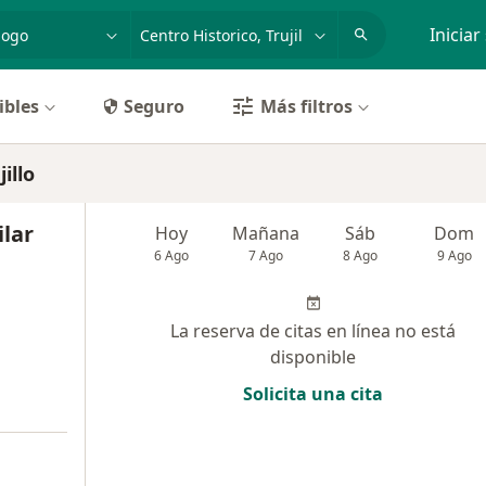
dad, enfermedad o nombre
p. ej. Lima
Iniciar
ibles
Seguro
Más filtros
illo
ilar
Hoy
Mañana
Sáb
Dom
6 Ago
7 Ago
8 Ago
9 Ago
La reserva de citas en línea no está
disponible
Solicita una cita