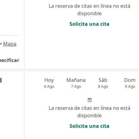
La reserva de citas en línea no está
disponible
Solicita una cita
•
Mapa
pecificar
l
Hoy
Mañana
Sáb
Dom
6 Ago
7 Ago
8 Ago
9 Ago
La reserva de citas en línea no está
disponible
Solicita una cita