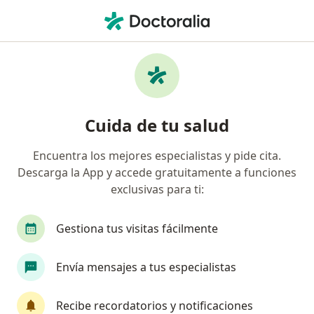
Men
Dermatólogo • Cui Chicago, Trujillo, La Libertad
Filtros
Seguro
Mapa
Dermatólogos en Cui Chicago, Trujillo
Cuida de tu salud
Encuentra los mejores especialistas y pide cita.
Descarga la App y accede gratuitamente a funciones
exclusivas para ti:
Gestiona tus visitas fácilmente
Dra. Natalia del Pilar Rafael Robles
Envía mensajes a tus especialistas
Dermatólogo
183 opinión
Recibe recordatorios y notificaciones