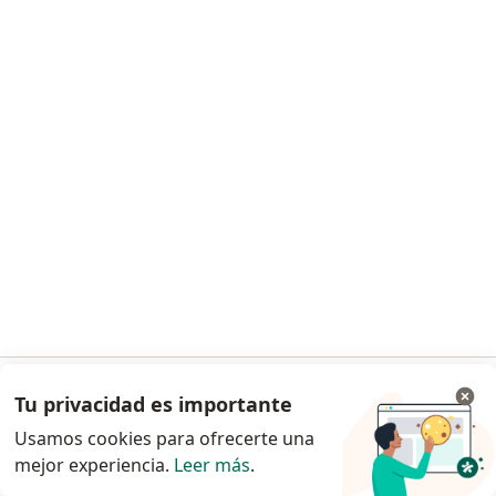
Dr. Edgar Alvarez Llanos
·
Ver más
Dermatólogo
26 opinión
Consulta online
S/ 100
Este especialista no ofrece reserva de cita en línea en esta dirección.
Tu privacidad es importante
Ir a la app
Solicita una cita
Usamos cookies para ofrecerte una
mejor experiencia.
Leer más
.
Continuar en el navegador